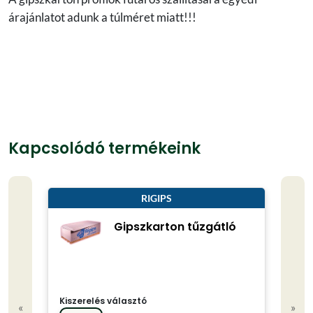
árajánlatot adunk a túlméret miatt!!!
Kapcsolódó termékeink
RIGIPS
Gipszkarton tűzgátló
Kiszerelés választó
«
»