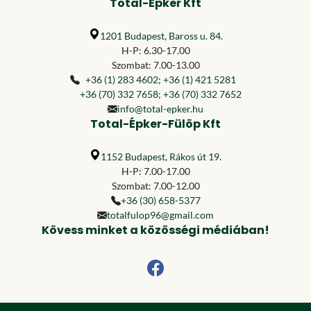
Total-Épker Kft
1201 Budapest, Baross u. 84.
H-P: 6.30-17.00
Szombat: 7.00-13.00
+36 (1) 283 4602
;
+36 (1) 421 5281
+36 (70) 332 7658
;
+36 (70) 332 7652
info@total-epker.hu
Total-Épker-Fülöp Kft
1152 Budapest, Rákos út 19.
H-P: 7.00-17.00
Szombat: 7.00-12.00
+36 (30) 658-5377
totalfulop96@gmail.com
Kövess minket a közösségi médiában!