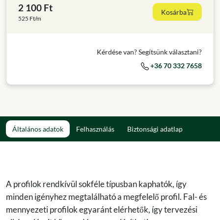
2 100 Ft
Kosárba
525 Ft/m
Kérdése van? Segítsünk választani?
+36 70 332 7658
Általános adatok
Felhasználás
Biztonsági adatlap
A profilok rendkívül sokféle típusban kaphatók, így
minden igényhez megtalálható a megfelelő profil. Fal- és
mennyezeti profilok egyaránt elérhetők, így tervezési