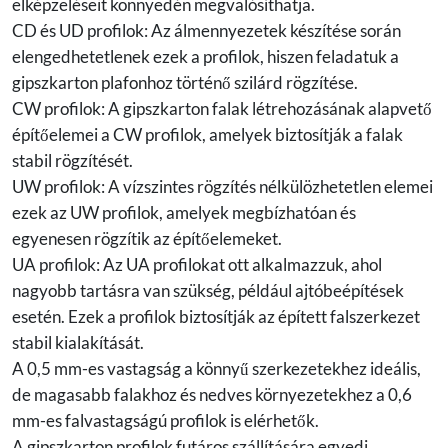
elképzeléseit könnyedén megvalósíthatja.
CD és UD profilok: Az álmennyezetek készítése során
elengedhetetlenek ezek a profilok, hiszen feladatuk a
gipszkarton plafonhoz történő szilárd rögzítése.
CW profilok: A gipszkarton falak létrehozásának alapvető
építőelemei a CW profilok, amelyek biztosítják a falak
stabil rögzítését.
UW profilok: A vízszintes rögzítés nélkülözhetetlen elemei
ezek az UW profilok, amelyek megbízhatóan és
egyenesen rögzítik az építőelemeket.
UA profilok: Az UA profilokat ott alkalmazzuk, ahol
nagyobb tartásra van szükség, például ajtóbeépítések
esetén. Ezek a profilok biztosítják az épített falszerkezet
stabil kialakítását.
A 0,5 mm-es vastagság a könnyű szerkezetekhez ideális,
de magasabb falakhoz és nedves környezetekhez a 0,6
mm-es falvastagságú profilok is elérhetők.
A gipszkarton profilok futáros szállítására egyedi