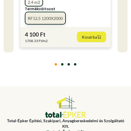
2.4 m2
Termékváltozat
Term
RF12,5 1200X2000
TN
4 100 Ft
5 Ft
Kosárba
1708.33 Ft/m2
Total-Épker Építési, Szakipari, Anyagkereskedelmi és Szolgáltató
Kft.