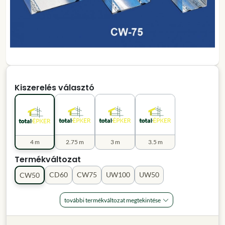
Kiszerelés választó
4 m
2.75 m
3 m
3.5 m
Termékváltozat
CD60
CW75
UW100
UW50
CW50
további termékváltozat megtekintése