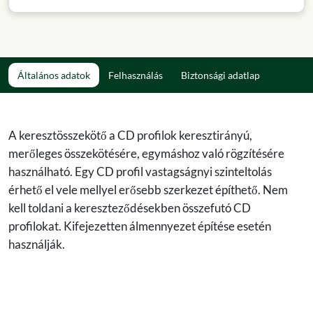
Általános adatok
Felhasználás
Biztonsági adatlap
A keresztösszekötő a CD profilok keresztirányú,
merőleges összekötésére, egymáshoz való rögzítésére
használható. Egy CD profil vastagságnyi szinteltolás
érhető el vele mellyel erősebb szerkezet építhető. Nem
kell toldani a kereszteződésekben összefutó CD
profilokat. Kifejezetten álmennyezet építése esetén
használják.