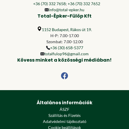
+36 (70) 332 7658
;
+36 (70) 332 7652
info@total-epker.hu
Total-Épker-Fülöp Kft
1152 Budapest, Rákos út 19.
H-P: 7.00-17.00
Szombat: 7.00-12.00
+36 (30) 658-5377
totalfulop96@gmail.com
Kövess minket a közösségi médiában!
Általános információk
ÁSZF
Szállítás és Fizetés
Adatvédelmi tájékoztató
Cookie beállítások