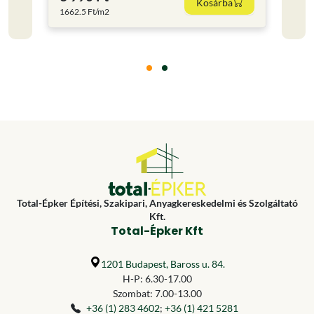
Kosárba
1662.5 Ft/m2
1054.
Total-Épker Építési, Szakipari, Anyagkereskedelmi és Szolgáltató
Kft.
Total-Épker Kft
1201 Budapest, Baross u. 84.
H-P: 6.30-17.00
Szombat: 7.00-13.00
+36 (1) 283 4602
;
+36 (1) 421 5281