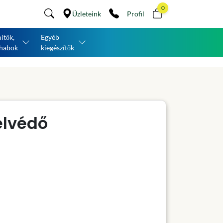
0
Üzleteink
Profil
ítők,
Egyéb
habok
kiegészítők
élvédő