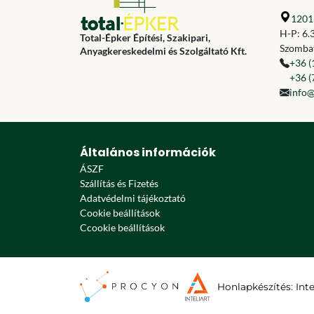
1201 
H-P: 6.
Total-Épker Építési, Szakipari,
Szombat
Anyagkereskedelmi és Szolgáltató Kft.
+36 (
+36 (
info@
Általános információk
ÁSZF
Szállítás és Fizetés
Adatvédelmi tájékoztató
Cookie beállítások
Ccookie beállítások
Honlapkészítés
:
Int