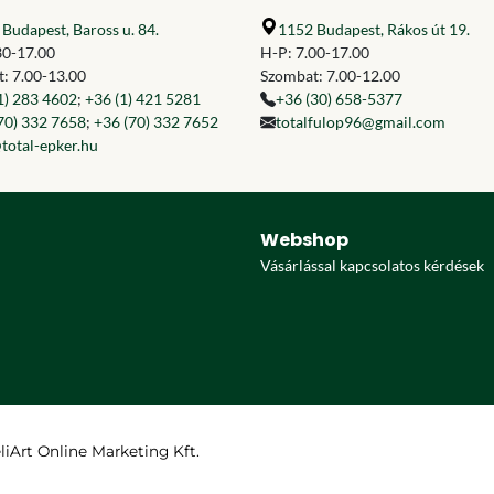
Budapest, Baross u. 84.
1152 Budapest, Rákos út 19.
30-17.00
H-P: 7.00-17.00
: 7.00-13.00
Szombat: 7.00-12.00
1) 283 4602
;
+36 (1) 421 5281
+36 (30) 658-5377
70) 332 7658
;
+36 (70) 332 7652
totalfulop96@gmail.com
total-epker.hu
Webshop
Vásárlással kapcsolatos kérdések
eliArt Online Marketing Kft.