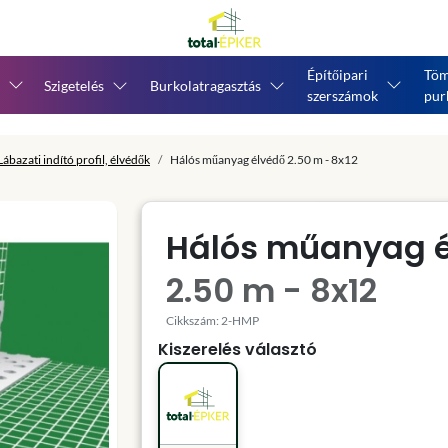
Építőipari
Töm
Szigetelés
Burkolatragasztás
szerszámok
pur
Lábazati indító profil, élvédők
Hálós műanyag élvédő 2.50 m - 8x12
Hálós műanyag 
2.50 m - 8x12
Cikkszám: 2-HMP
Kiszerelés választó