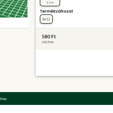
2.5 m
Termékváltozat
8x12
580 Ft
232 Ft/m
atlap