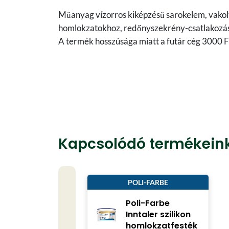
Műanyag vízorros kiképzésű sarokelem, vakolt
homlokzatokhoz, redőnyszekrény-csatlakozás
A termék hosszúsága miatt a futár cég 3000 Ft 
Kapcsolódó termékein
POLI-FARBE
Poli-Farbe
Inntaler szilikon
homlokzatfesték