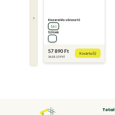
«
Kiszerelés választó
16 l
Színek
57 890 Ft
Kosárba
3618.13 Ft/l
Total