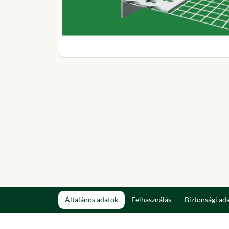
Általános adatok
Felhasználás
Biztonsági ad