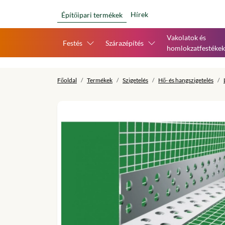
Hírek
Építőipari termékek
Vakolatok és
Festés
Szárazépítés
homlokzatfestékek
Főoldal
Termékek
Szigetelés
Hő- és hangszigetelés