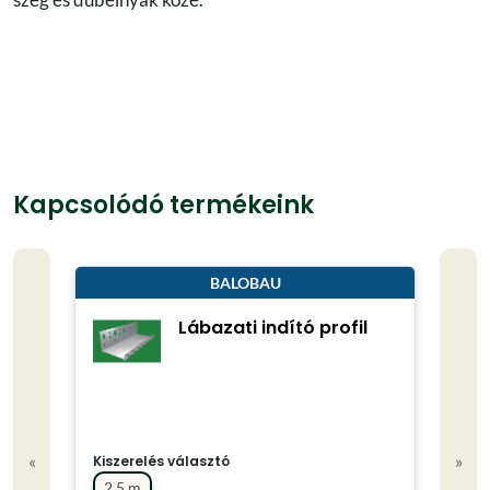
Kapcsolódó termékeink
BALOBAU
Lábazati indító profil
«
»
Kiszerelés választó
Kisze
2.5 m
0.7