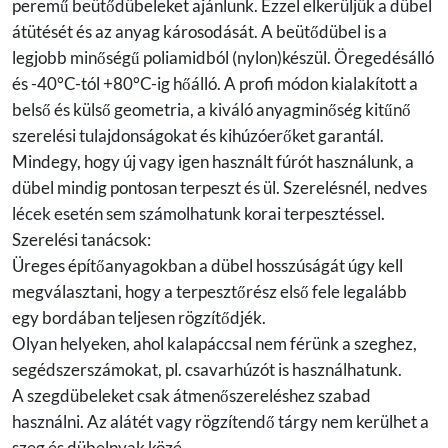
peremű beütődübeleket ajánlunk. Ezzel elkerüljük a dübel
átütését és az anyag károsodását. A beütődübel is a
legjobb minőségű poliamidból (nylon)készül. Öregedésálló
és -40°C-tól +80°C-ig hőálló. A profi módon kialakított a
belső és külső geometria, a kiváló anyagminőség kitűnő
szerelési tulajdonságokat és kihúzóerőket garantál.
Mindegy, hogy új vagy igen használt fúrót használunk, a
dübel mindig pontosan terpeszt és ül. Szerelésnél, nedves
lécek esetén sem számolhatunk korai terpesztéssel.
Szerelési tanácsok:
Üreges építőanyagokban a dübel hosszúságát úgy kell
megválasztani, hogy a terpesztőrész első fele legalább
egy bordában teljesen rögzítődjék.
Olyan helyeken, ahol kalapáccsal nem férünk a szeghez,
segédszerszámokat, pl. csavarhúzót is használhatunk.
A szegdübeleket csak átmenőszereléshez szabad
használni. Az alátét vagy rögzítendő tárgy nem kerülhet a
szeg és dübelnyak közé.