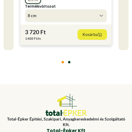
Termékváltozat
Term
8 cm
2 c
3 720 Ft
1 15
Kosárba
1488 Ft/m
Total-Épker Építési, Szakipari, Anyagkereskedelmi és Szolgáltató
Kft.
Total-Épker Kft