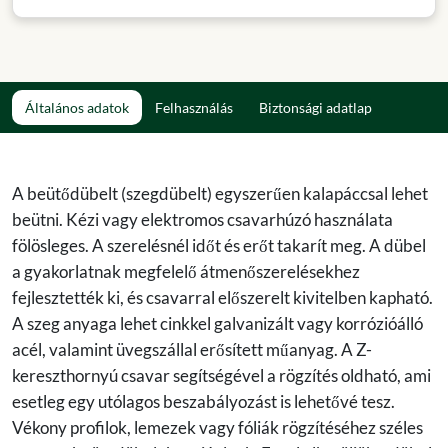
Általános adatok
Felhasználás
Biztonsági adatlap
A beütődübelt (szegdübelt) egyszerűen kalapáccsal lehet
beütni. Kézi vagy elektromos csavarhúzó használata
fölösleges. A szerelésnél időt és erőt takarít meg. A dübel
a gyakorlatnak megfelelő átmenőszerelésekhez
fejlesztették ki, és csavarral előszerelt kivitelben kapható.
A szeg anyaga lehet cinkkel galvanizált vagy korrózióálló
acél, valamint üvegszállal erősített műanyag. A Z-
kereszthornyú csavar segítségével a rögzítés oldható, ami
esetleg egy utólagos beszabályozást is lehetővé tesz.
Vékony profilok, lemezek vagy fóliák rögzítéséhez széles