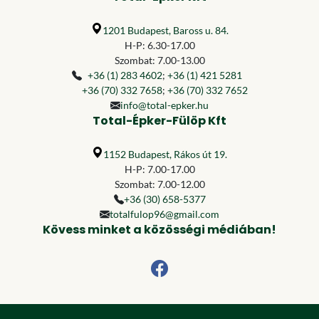
1201 Budapest, Baross u. 84.
H-P: 6.30-17.00
Szombat: 7.00-13.00
+36 (1) 283 4602
;
+36 (1) 421 5281
+36 (70) 332 7658
;
+36 (70) 332 7652
info@total-epker.hu
Total-Épker-Fülöp Kft
1152 Budapest, Rákos út 19.
H-P: 7.00-17.00
Szombat: 7.00-12.00
+36 (30) 658-5377
totalfulop96@gmail.com
Kövess minket a közösségi médiában!