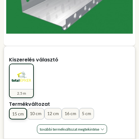
Kiszerelés választó
2.5 m
Termékváltozat
10 cm
12 cm
16 cm
5 cm
15 cm
további termékváltozat megtekintése