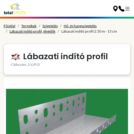
Főoldal
Termékek
Szigetelés
Hő- és hangszigetelés
Lábazati indító profil, élvédők
Lábazati indító profil 2.50 m - 15 cm
Lábazati indító profil
Cikkszám: 2-LIP15