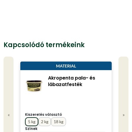
Kapcsolódó termékeink
MATERIAL
Akropenta pala- és
lábazatfesték
«
»
Kiszerelés választó
Kisze
5 kg
2 kg
18 kg
0.7
Színek
Term