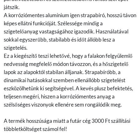
játszik.
A korróziómentes alumínium igen strapabíró, hosszú távon
képes ellátni funkcióját. Szélessége mindig a
szigetelőanyag vastagságához igazodik. Használatával
sokkal egyszerűbb, stabilabb és időt állóbb lesz a
szigetelés.
Ez a kiegészítő teszi lehetővé, hogy a falakon felgyülemlő
nedvesség megfelelő módon távozzon, és a hőszigetelő
lapok az alapoktól stabilan álljanak. Strapabíróbb, a
dinamikai hatásokkal szemben ellenállóbb szigetelést
eszközölhetünk ki segítségével. A kevés plusz befektetés,
teljesen megéri, hiszen a korróziómentes anyag a
szélsőséges viszonyok ellenére sem rongálódik meg.
A termék hosszúsága miatt a futár cég 3000 Ft szállítási
többletköltséget számol fel!