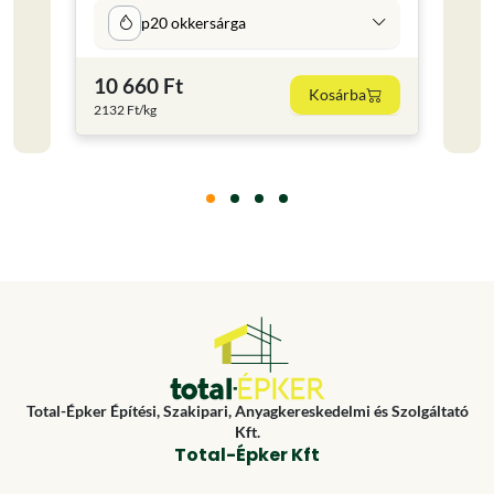
p20 okkersárga
2 c
10 660 Ft
1 15
Kosárba
2132 Ft/kg
Total-Épker Építési, Szakipari, Anyagkereskedelmi és Szolgáltató
Kft.
Total-Épker Kft