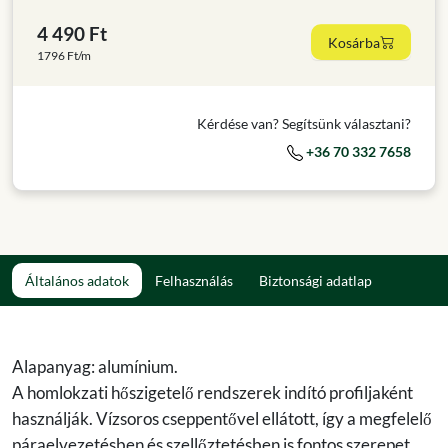
4 490 Ft
Kosárba
1796 Ft/m
Kérdése van? Segítsünk választani?
+36 70 332 7658
Általános adatok
Felhasználás
Biztonsági adatlap
Alapanyag: alumínium.
A homlokzati hőszigetelő rendszerek indító profiljaként
használják. Vízsoros cseppentővel ellátott, így a megfelelő
páraelvezetésben és szellőztetésben is fontos szerepet