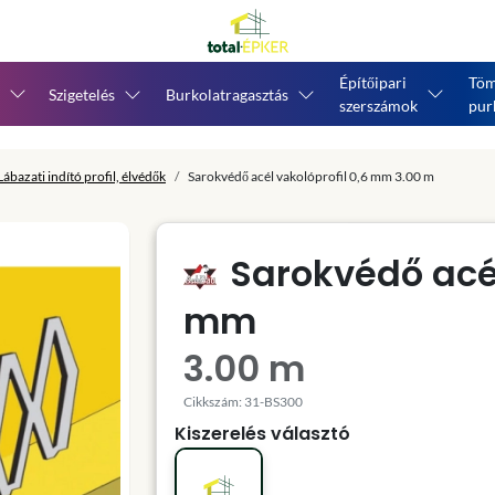
Építőipari
Töm
Szigetelés
Burkolatragasztás
szerszámok
pur
Lábazati indító profil, élvédők
Sarokvédő acél vakolóprofil 0,6 mm 3.00 m
Sarokvédő acél
mm
3.00 m
Cikkszám: 31-BS300
Kiszerelés választó