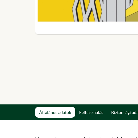
Általános adatok
Felhasználás
Biztonsági ad