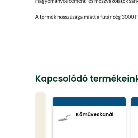
Hagyományos cement- és mészvakolatok sarkai
A termék hosszúsága miatt a futár cég 3000 Ft 
Kapcsolódó termékein
Kőműveskanál