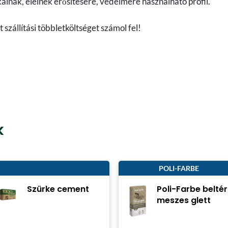
nak, éleinek erősítésére, védelmére használható profil.
szállítási többletköltséget számol fel!
k
POLI-FARBE
Szürke cement
Poli-Farbe beltér
meszes glett