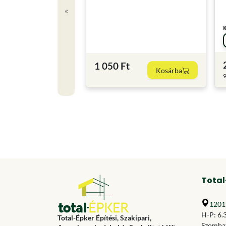
«
1 050 Ft
Kosárba
9
Total
1201 
H-P: 6.
Total-Épker Építési, Szakipari,
Szombat