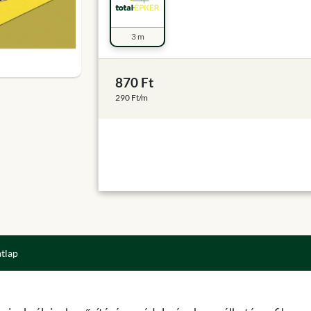
3 m
870 Ft
290 Ft/m
atlap