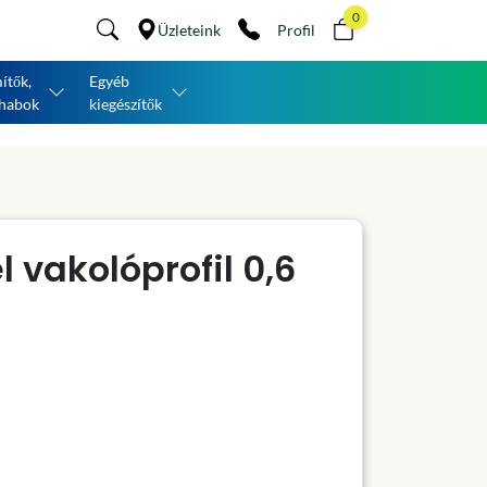
0
Üzleteink
Profil
ítők,
Egyéb
habok
kiegészítők
 vakolóprofil 0,6