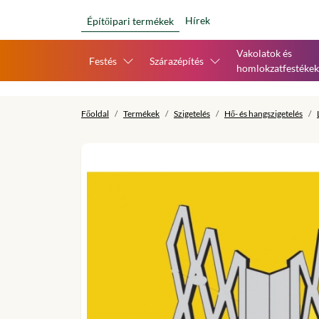
Hírek
Építőipari termékek
Vakolatok és
Festés
Szárazépítés
homlokzatfestékek
Főoldal
Termékek
Szigetelés
Hő- és hangszigetelés