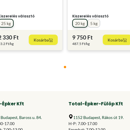
Kiszerelés választó
Kiszerelés választó
25 kg
20 kg
5 kg
2 330 Ft
9 750 Ft
Kosárba
Kosárba
3.2 Ft/kg
487.5 Ft/kg
-Épker Kft
Total-Épker-Fülöp Kft
Budapest, Baross u. 84.
1152 Budapest, Rákos út 19.
30-17.00
H-P: 7.00-17.00
: 7.00-13.00
Szombat: 7.00-12.00