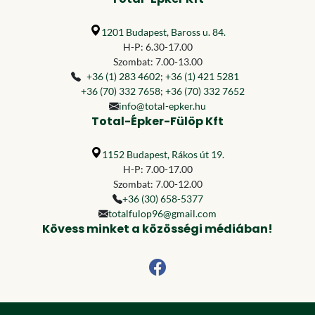
1201 Budapest, Baross u. 84.
H-P: 6.30-17.00
Szombat: 7.00-13.00
+36 (1) 283 4602
;
+36 (1) 421 5281
+36 (70) 332 7658
;
+36 (70) 332 7652
info@total-epker.hu
Total-Épker-Fülöp Kft
1152 Budapest, Rákos út 19.
H-P: 7.00-17.00
Szombat: 7.00-12.00
+36 (30) 658-5377
totalfulop96@gmail.com
Kövess minket a közösségi médiában!