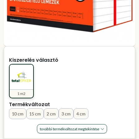
Kiszerelés választó
1 m2
Termékváltozat
10 cm
15 cm
2 cm
3 cm
4 cm
további termékváltozat megtekintése