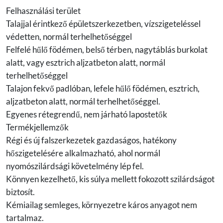
Felhasználási terület
Talajjal érintkező épületszerkezetben, vízszigeteléssel
védetten, normál terhelhetőséggel
Felfelé hűlő födémen, belső térben, nagytáblás burkolat
alatt, vagy esztrich aljzatbeton alatt, normál
terhelhetőséggel
Talajon fekvő padlóban, lefele hűlő födémen, esztrich,
aljzatbeton alatt, normál terhelhetőséggel.
Egyenes rétegrendű, nem járható lapostetők
Termékjellemzők
Régi és új falszerkezetek gazdaságos, hatékony
hőszigetelésére alkalmazható, ahol normál
nyomószilárdsági követelmény lép fel.
Könnyen kezelhető, kis súlya mellett fokozott szilárdságot
biztosít.
Kémiailag semleges, környezetre káros anyagot nem
tartalmaz.