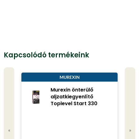
Kapcsolódó termékeink
MUREXIN
Murexin önterülő
aljzatkiegyenlítő
Toplevel Start 330
«
»