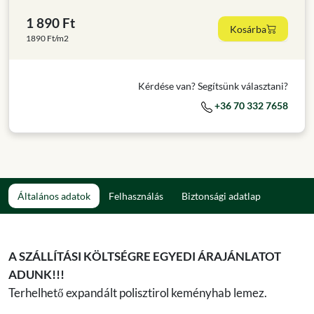
1 890 Ft
Kosárba
1890 Ft/m2
Kérdése van? Segítsünk választani?
+36 70 332 7658
Általános adatok
Felhasználás
Biztonsági adatlap
A SZÁLLÍTÁSI KÖLTSÉGRE EGYEDI ÁRAJÁNLATOT
ADUNK!!!
Terhelhető expandált polisztirol keményhab lemez.