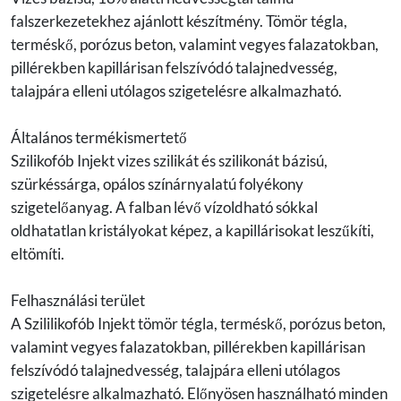
falszerkezetekhez ajánlott készítmény. Tömör tégla,
terméskő, porózus beton, valamint vegyes falazatokban,
pillérekben kapillárisan felszívódó talajnedvesség,
talajpára elleni utólagos szigetelésre alkalmazható.
Általános termékismertető
Szilikofób Injekt vizes szilikát és szilikonát bázisú,
szürkéssárga, opálos színárnyalatú folyékony
szigetelőanyag. A falban lévő vízoldható sókkal
oldhatatlan kristályokat képez, a kapillárisokat leszűkíti,
eltömíti.
Felhasználási terület
A Szililikofób Injekt tömör tégla, terméskő, porózus beton,
valamint vegyes falazatokban, pillérekben kapillárisan
felszívódó talajnedvesség, talajpára elleni utólagos
szigetelésre alkalmazható. Előnyösen használható minden