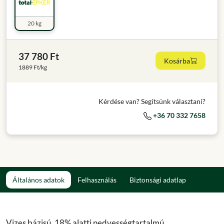
20 kg
37 780 Ft
Kosárba
1889 Ft/kg
Kérdése van? Segítsünk választani?
+36 70 332 7658
Általános adatok
Felhasználás
Biztonsági adatlap
Vizes bázisú, 18% alatti nedvességtartalmú