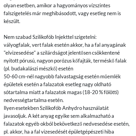
olyan esetben, amikor a hagyományos vízszintes
falszigetelés már meghibásodott, vagy esetleg nem is
készült.
Nem szabad Szilikofób Injekttel szigetelni:
vályogfalak, vert falak esetén akkor, ha a fal anyagának
"elvizesedése" a szilárdságot jelentősen csökkentené
nyitott pórusú, nagyon porózus kőfajták, terméskő falak
(pl. budakalászi mészkő) esetén
50-60 cm-nél nagyobb falvastagság esetén műemlék
épületek esetén a falazatok esetleg nagy oldható
sótartalma miatt a falazatok magas (18-20 % fölötti)
nedvességtartalma esetén.
Ilyen esetekben Szilikofób Anhydro használatát
javasoljuk. A két anyag egyike sem alkalmazható a
falazatok egyéb okból bekövetkező nedvesedése esetén,
pl. akkor, ha a fal vizesedését épületgépészeti hiba