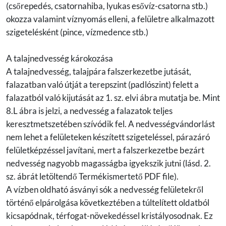
(csőrepedés, csatornahiba, lyukas esővíz-csatorna stb.)
okozza valamint víznyomás elleni, a felületre alkalmazott
szigetelésként (pince, vízmedence stb.)
A talajnedvesség károkozása
A talajnedvesség, talajpára falszerkezetbe jutását,
falazatban való útját a terepszint (padlószint) felett a
falazatból való kijutását az 1. sz. elvi ábra mutatja be. Mint
8.L ábra is jelzi, a nedvesség a falazatok teljes
keresztmetszetében szívódik fel. A nedvességvándorlást
nem lehet a felületeken készített szigeteléssel, párazáró
felületképzéssel javítani, mert a falszerkezetbe bezárt
nedvesség nagyobb magasságba igyekszik jutni (lásd. 2.
sz. ábrát letöltendő Termékismertető PDF file).
A vízben oldható ásványi sók a nedvesség felületekről
történő elpárolgása következtében a túltelített oldatból
kicsapódnak, térfogat-növekedéssel kristályosodnak. Ez