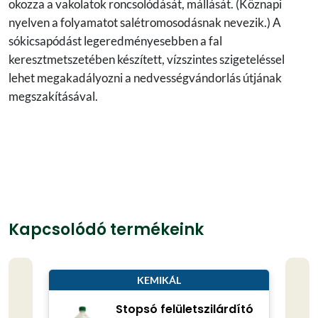
okozza a vakolatok roncsolódását, mállását. (Köznapi
nyelven a folyamatot salétromosodásnak nevezik.) A
sókicsapódást legeredményesebben a fal
keresztmetszetében készített, vízszintes szigeteléssel
lehet megakadályozni a nedvességvándorlás útjának
megszakításával.
Kapcsolódó termékeink
KEMIKÁL
Stopsó felületszilárdító