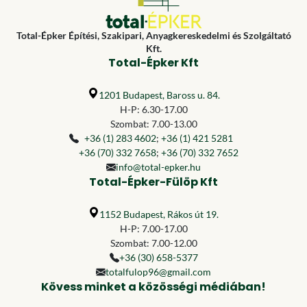
Total-Épker Építési, Szakipari, Anyagkereskedelmi és Szolgáltató
Kft.
Total-Épker Kft
1201 Budapest, Baross u. 84.
H-P: 6.30-17.00
Szombat: 7.00-13.00
+36 (1) 283 4602
;
+36 (1) 421 5281
+36 (70) 332 7658
;
+36 (70) 332 7652
info@total-epker.hu
Total-Épker-Fülöp Kft
1152 Budapest, Rákos út 19.
H-P: 7.00-17.00
Szombat: 7.00-12.00
+36 (30) 658-5377
totalfulop96@gmail.com
Kövess minket a közösségi médiában!