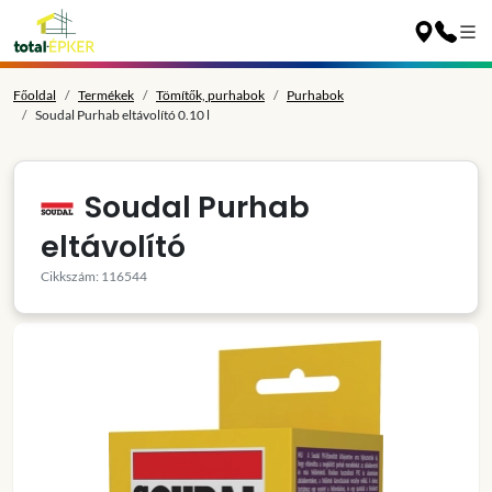
Főoldal
Termékek
Tömítők, purhabok
Purhabok
Soudal Purhab eltávolító 0.10 l
Soudal Purhab
eltávolító
Cikkszám: 116544