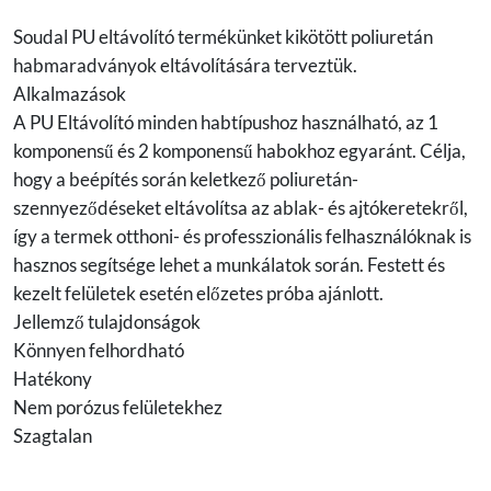
Soudal PU eltávolító termékünket kikötött poliuretán
habmaradványok eltávolítására terveztük.
Alkalmazások
A PU Eltávolító minden habtípushoz használható, az 1
komponensű és 2 komponensű habokhoz egyaránt. Célja,
hogy a beépítés során keletkező poliuretán-
szennyeződéseket eltávolítsa az ablak- és ajtókeretekről,
így a termek otthoni- és professzionális felhasználóknak is
hasznos segítsége lehet a munkálatok során. Festett és
kezelt felületek esetén előzetes próba ajánlott.
Jellemző tulajdonságok
Könnyen felhordható
Hatékony
Nem porózus felületekhez
Szagtalan