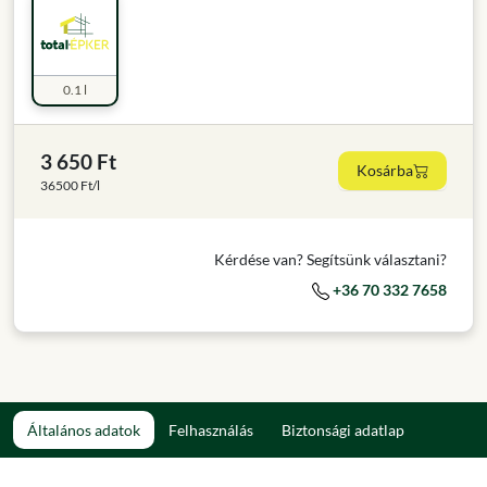
0.1 l
3 650 Ft
Kosárba
36500 Ft/l
Kérdése van? Segítsünk választani?
+36 70 332 7658
Általános adatok
Felhasználás
Biztonsági adatlap