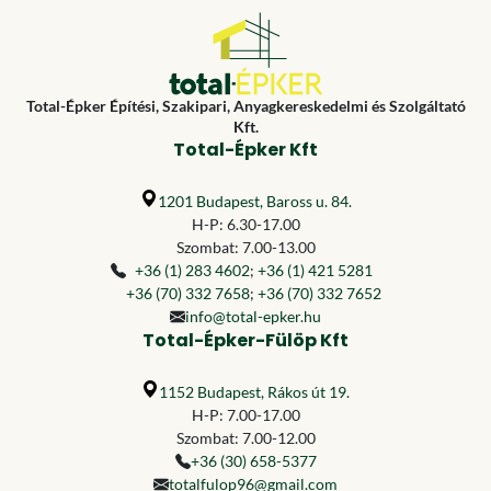
Total-Épker Építési, Szakipari, Anyagkereskedelmi és Szolgáltató
Kft.
Total-Épker Kft
1201 Budapest, Baross u. 84.
H-P: 6.30-17.00
Szombat: 7.00-13.00
+36 (1) 283 4602
;
+36 (1) 421 5281
+36 (70) 332 7658
;
+36 (70) 332 7652
info@total-epker.hu
Total-Épker-Fülöp Kft
1152 Budapest, Rákos út 19.
H-P: 7.00-17.00
Szombat: 7.00-12.00
+36 (30) 658-5377
totalfulop96@gmail.com