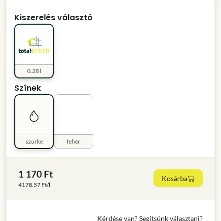
Kiszerelés választó
0.28 l
Színek
szürke
fehér
1 170 Ft
Kosárba
4178.57 Ft/l
Kérdése van? Segítsünk választani?