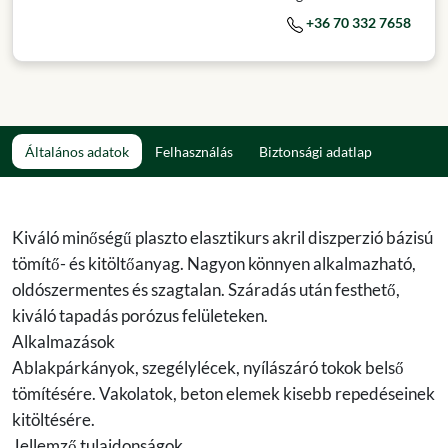
+36 70 332 7658
Általános adatok
Felhasználás
Biztonsági adatlap
Kiváló minőségű plaszto elasztikurs akril diszperzió bázisú
tömítő- és kitöltőanyag. Nagyon könnyen alkalmazható,
oldószermentes és szagtalan. Száradás után festhető,
kiváló tapadás porózus felületeken.
Alkalmazások
Ablakpárkányok, szegélylécek, nyílászáró tokok belső
tömítésére. Vakolatok, beton elemek kisebb repedéseinek
kitöltésére.
Jellemző tulajdonságok