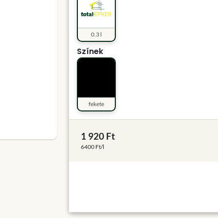
0.3 l
Színek
fekete
1 920 Ft
6400 Ft/l