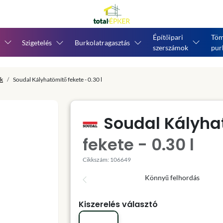
Építőipari
Töm
Szigetelés
Burkolatragasztás
szerszámok
pur
ok
Soudal Kályhatömítő fekete - 0.30 l
Soudal Kályha
fekete - 0.30 l
Cikkszám: 106649
Könnyű felhordás
Kiszerelés választó