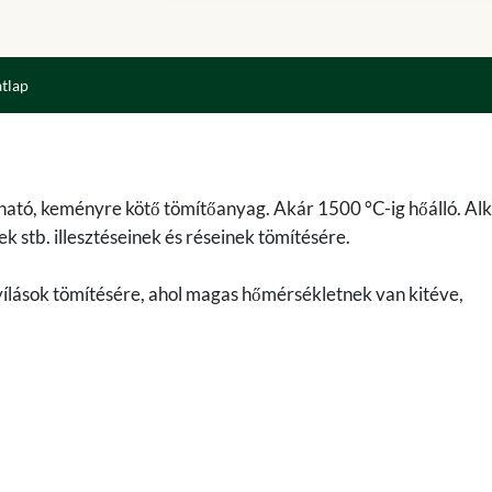
atlap
tó, keményre kötő tömítőanyag. Akár 1500 °C-ig hőálló. Al
 stb. illesztéseinek és réseinek tömítésére.
ílások tömítésére, ahol magas hőmérsékletnek van kitéve,