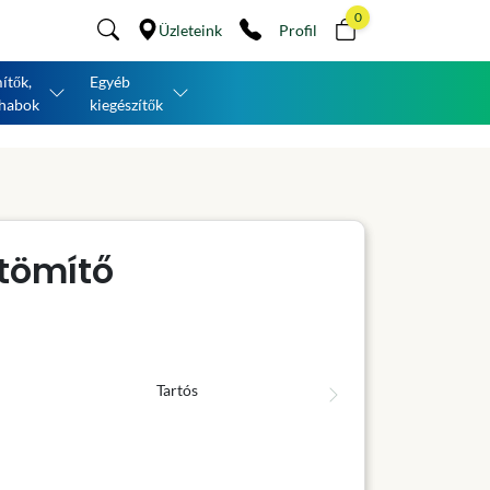
0
Üzleteink
Profil
ítők,
Egyéb
habok
kiegészítők
tömítő
Tartós