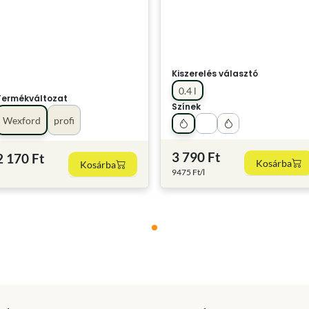
Kiszerelés választó
0.4 l
Termékváltozat
Színek
Wexford
profi
3 790 Ft
2 170 Ft
Kosárba
Kosárba
9475 Ft/l