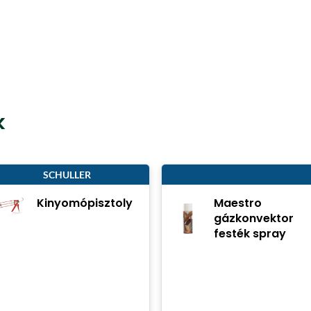
k
SCHULLER
Kinyomópisztoly
Maestro
gázkonvektor
festék spray