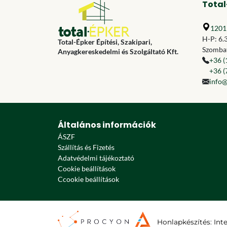
Total
1201 
H-P: 6.
Total-Épker Építési, Szakipari,
Szombat
Anyagkereskedelmi és Szolgáltató Kft.
+36 (
+36 (
info@
Általános információk
ÁSZF
Szállítás és Fizetés
Adatvédelmi tájékoztató
Cookie beállítások
Ccookie beállítások
Honlapkészítés
:
Int