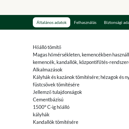
Általános adatok
Felhasználás
Biztonsági ad
Hőálló tömítő
Magas hőmérsékleten, kemencékben használha
kemencék, kandallók, központifűtés-rendszerek
Alkalmazások
Kályhák és kazánok tömítésére; hézagok és ny
füstcsövek tömítésére
Jellemző tulajdonságok
Cementbázisú
1500° C-ig hőálló
kályhák
Kandallók tömítésére