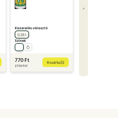
»
Kiszerelés választó
0.28 l
Színek
770 Ft
Kosárba
2750 Ft/l