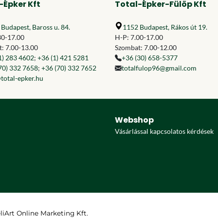
-Épker Kft
Total-Épker-Fülöp Kft
Budapest, Baross u. 84.
1152 Budapest, Rákos út 19.
30-17.00
H-P: 7.00-17.00
: 7.00-13.00
Szombat: 7.00-12.00
1) 283 4602
;
+36 (1) 421 5281
+36 (30) 658-5377
70) 332 7658
;
+36 (70) 332 7652
totalfulop96@gmail.com
total-epker.hu
Webshop
Vásárlással kapcsolatos kérdések
eliArt Online Marketing Kft.