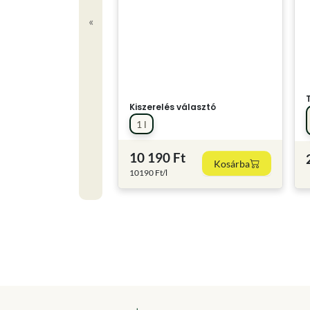
«
Kiszerelés választó
1 l
10 190 Ft
Kosárba
10190 Ft/l