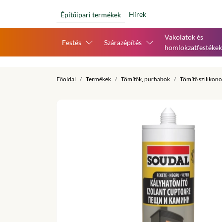
Hírek
Építőipari termékek
Vakolatok és
Festés
Szárazépítés
homlokzatfestékek
Főoldal
Termékek
Tömítők, purhabok
Tömítő szilikon