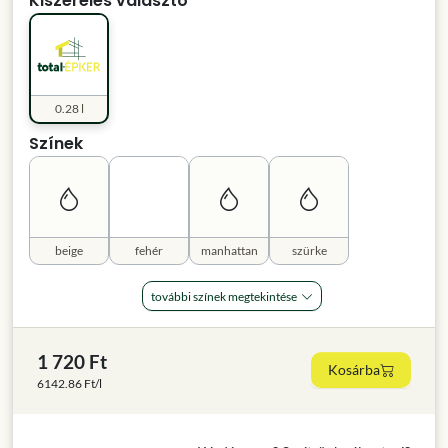
Kiszerelés választó
0.28 l
Színek
beige
fehér
manhattan
szürke
további színek megtekintése
1 720 Ft
Kosárba
6142.86 Ft/l