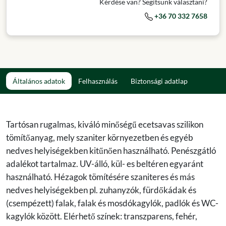
Kérdése van? Segítsünk választani?
+36 70 332 7658
Általános adatok
Felhasználás
Biztonsági adatlap
Tartósan rugalmas, kiváló minőségű ecetsavas szilikon
tömítőanyag, mely szaniter környezetben és egyéb
nedves helyiségekben kitűnően használható. Penészgátló
adalékot tartalmaz. UV-álló, kül- es beltéren egyaránt
használható. Hézagok tömítésére szaniteres és más
nedves helyiségekben pl. zuhanyzók, fürdőkádak és
(csempézett) falak, falak és mosdókagylók, padlók és WC-
kagylók között. Elérhető színek: transzparens, fehér,