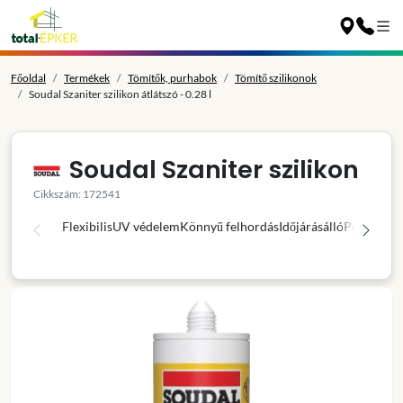
Főoldal
Termékek
Tömítők, purhabok
Tömítő szilikonok
Soudal Szaniter szilikon átlátszó - 0.28 l
Soudal Szaniter szilikon
Cikkszám: 172541
Flexibilis
UV védelem
Könnyű felhordás
Időjárásálló
Penészgát