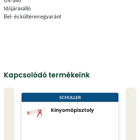
UV-álló
Időjárásálló
Bel- és kültéren egyaránt
Kapcsolódó termékeink
SCHULLER
Kinyomópisztoly