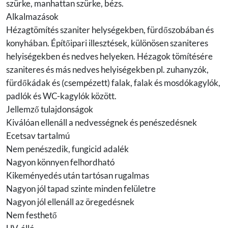
szürke, manhattan szürke, bézs.
Alkalmazások
Hézagtömítés szaniter helységekben, fürdőszobában és
konyhában. Építőipari illesztések, különösen szaniteres
helyiségekben és nedves helyeken. Hézagok tömítésére
szaniteres és más nedves helyiségekben pl. zuhanyzók,
fürdőkádak és (csempézett) falak, falak és mosdókagylók,
padlók és WC-kagylók között.
Jellemző tulajdonságok
Kiválóan ellenáll a nedvességnek és penészedésnek
Ecetsav tartalmú
Nem penészedik, fungicid adalék
Nagyon könnyen felhordható
Kikeményedés után tartósan rugalmas
Nagyon jól tapad szinte minden felületre
Nagyon jól ellenáll az öregedésnek
Nem festhető