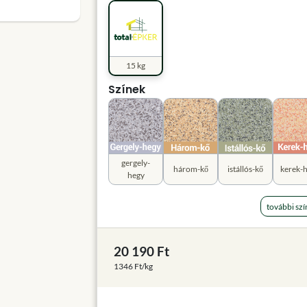
15 kg
Színek
gergely-
három-kő
istállós-kő
kerek-
hegy
további szí
20 190 Ft
1346 Ft/kg