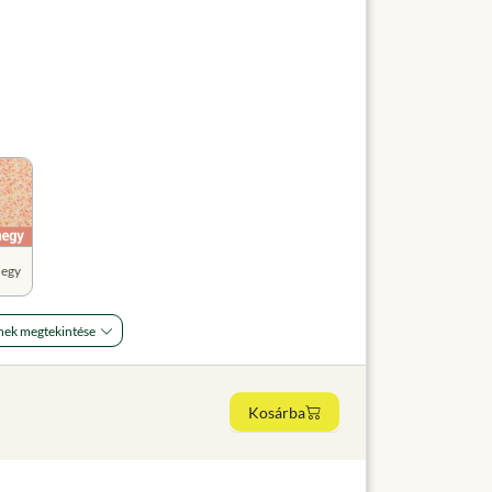
hegy
nek megtekintése
Kosárba