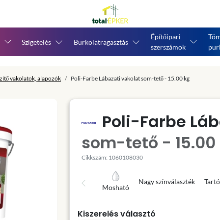
Építőipari
Töm
Szigetelés
Burkolatragasztás
szerszámok
pur
zítő vakolatok, alapozók
Poli-Farbe Lábazati vakolat som-tető - 15.00 kg
Poli-Farbe Láb
som-tető - 15.00
Cikkszám: 1060108030
Nagy színválaszték
Tartó
Mosható
Kiszerelés választó