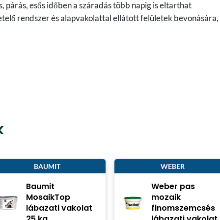
 párás, esős időben a száradás több napig is eltarthat
telő rendszer és alapvakolattal ellátott felületek bevonására,
k
BAUMIT
WEBER
Baumit
Weber pas
MosaikTop
mozaik
lábazati vakolat
finomszemcsés
25 kg
lábazati vakolat