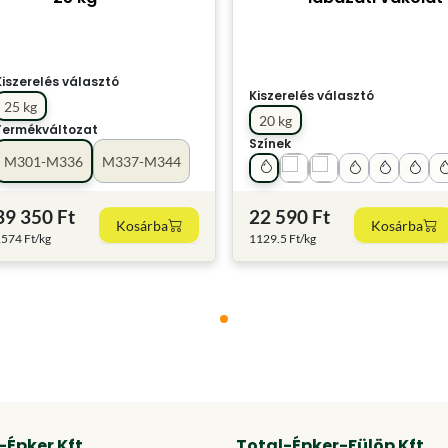
Kiszerelés választó
Kiszerelés választó
25 kg
20 kg
Termékváltozat
Színek
M301-M336
M337-M344
39 350 Ft
22 590 Ft
Kosárba
Kosárba
574 Ft/kg
1129.5 Ft/kg
-Épker Kft
Total-Épker-Fülöp Kft