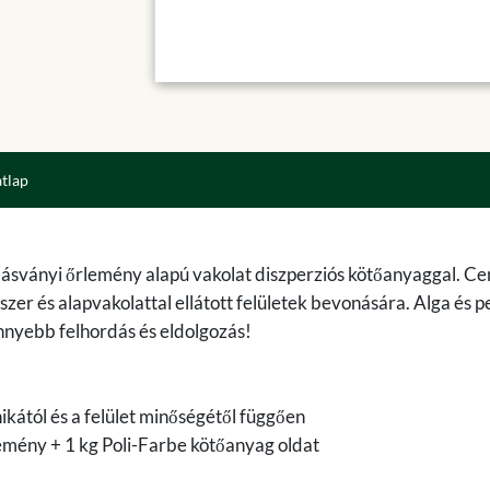
atlap
nes ásványi őrlemény alapú vakolat diszperziós kötőanyaggal. C
szer és alapvakolattal ellátott felületek bevonására. Alga és 
önnyebb felhordás és eldolgozás!
kától és a felület minőségétől függően
emény + 1 kg Poli-Farbe kötőanyag oldat