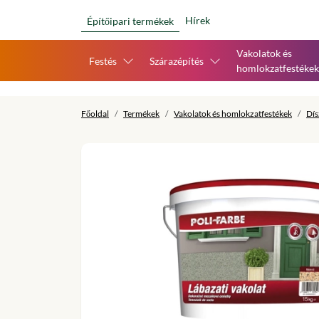
Hírek
Építőipari termékek
Vakolatok és
Festés
Szárazépítés
homlokzatfestékek
Főoldal
Termékek
Vakolatok és homlokzatfestékek
Dís