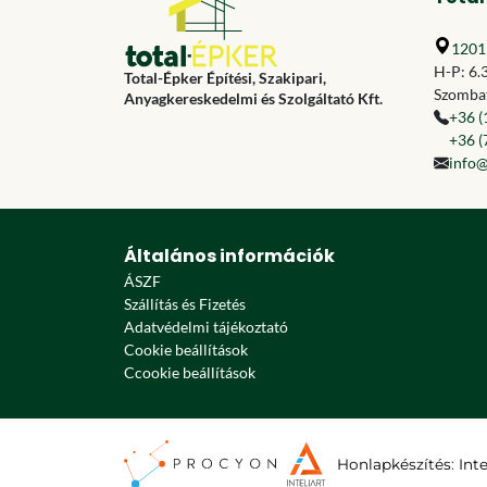
1201 
H-P: 6.
Total-Épker Építési, Szakipari,
Szombat
Anyagkereskedelmi és Szolgáltató Kft.
+36 (
+36 (
info@
Általános információk
ÁSZF
Szállítás és Fizetés
Adatvédelmi tájékoztató
Cookie beállítások
Ccookie beállítások
Honlapkészítés
:
Int