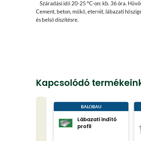
Száradási idő 20-25 °C-on: kb. 36 óra. Hűvös,
Cement, beton, műkő, eternit, lábazati hőszige
és belső díszítésre.
Kapcsolódó termékein
BALOBAU
Lábazati indító
profil