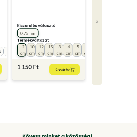
»
Kiszerelés választó
0.75 nm
Termékváltozat
2
10
12
15
3
4
5
6
8
cm
cm
cm
cm
cm
cm
cm
cm
cm
1 150 Ft
Kosárba
Kövess minket a közösségi