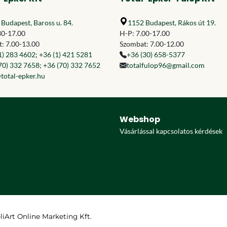
Budapest, Baross u. 84.
1152 Budapest, Rákos út 19.
30-17.00
H-P: 7.00-17.00
: 7.00-13.00
Szombat: 7.00-12.00
1) 283 4602
;
+36 (1) 421 5281
+36 (30) 658-5377
70) 332 7658
;
+36 (70) 332 7652
totalfulop96@gmail.com
total-epker.hu
Webshop
Vásárlással kapcsolatos kérdések
eliArt Online Marketing Kft.