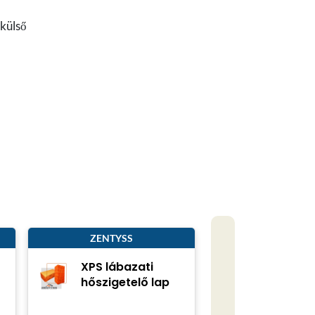
 külső
ZENTYSS
XPS lábazati
hőszigetelő lap