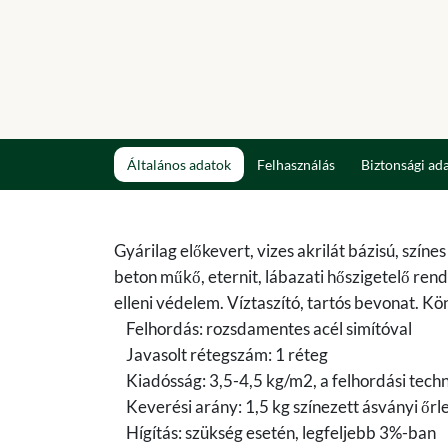
Általános adatok
Felhasználás
Biztonsági ad
Gyárilag előkevert, vizes akrilát bázisú, szí
beton műkő, eternit, lábazati hőszigetelő rend
elleni védelem. Víztaszító, tartós bevonat. K
Felhordás: rozsdamentes acél simítóval
Javasolt rétegszám: 1 réteg
Kiadósság: 3,5-4,5 kg/m2, a felhordási techni
Keverési arány: 1,5 kg színezett ásványi őrl
Hígítás: szükség esetén, legfeljebb 3%-ban