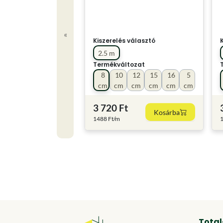
«
Kiszerelés választó
2.5 m
Termékváltozat
8
10
12
15
16
5
cm
cm
cm
cm
cm
cm
3 720 Ft
Kosárba
1488 Ft/m
1
Total