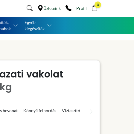
0
Üzleteink
Profil
ítők,
Egyéb
habok
kiegészítők
azati vakolat
 kg
s bevonat
Könnyű felhordás
Víztaszító