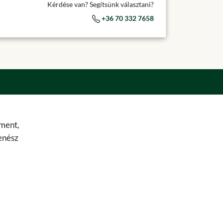
Kérdése van? Segítsünk választani?
+36 70 332 7658
ement,
penész