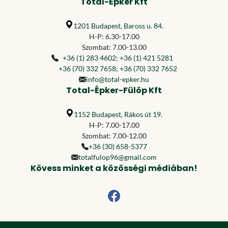
Total-Épker Kft
1201 Budapest, Baross u. 84.
H-P: 6.30-17.00
Szombat: 7.00-13.00
+36 (1) 283 4602
;
+36 (1) 421 5281
+36 (70) 332 7658
;
+36 (70) 332 7652
info@total-epker.hu
Total-Épker-Fülöp Kft
1152 Budapest, Rákos út 19.
H-P: 7.00-17.00
Szombat: 7.00-12.00
+36 (30) 658-5377
totalfulop96@gmail.com
Kövess minket a közösségi médiában!