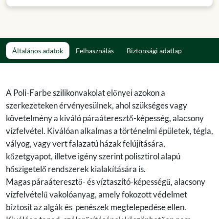
Általános adatok
Felhasználás
Biztonsági adatlap
A Poli-Farbe szilikonvakolat előnyei azokon a
szerkezeteken érvényesülnek, ahol szükséges vagy
követelmény a kiváló páraáteresztő-képesség, alacsony
vízfelvétel. Kiválóan alkalmas a történelmi épületek, tégla,
vályog, vagy vert falazatú házak felújítására,
kőzetgyapot, illetve igény szerint polisztirol alapú
hőszigetelő rendszerek kialakítására is.
Magas páraáteresztő- és víztaszító-képességű, alacsony
vízfelvételű vakolóanyag, amely fokozott védelmet
biztosít az algák és penészek megtelepedése ellen.