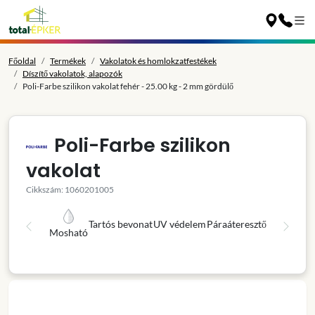
Főoldal
Termékek
Vakolatok és homlokzatfestékek
Díszítő vakolatok, alapozók
Poli-Farbe szilikon vakolat fehér - 25.00 kg - 2 mm gördülő
Poli-Farbe szilikon
vakolat
Cikkszám: 1060201005
Tartós bevonat
UV védelem
Páraáteresztő
Mosható