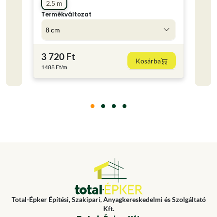
2.5 m
1 m
Termékváltozat
Term
8 cm
3 c
3 720 Ft
980
Kosárba
1488 Ft/m
980 F
Total-Épker Építési, Szakipari, Anyagkereskedelmi és Szolgáltató
Kft.