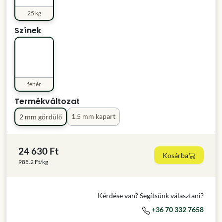
25 kg
Színek
fehér
Termékváltozat
1,5 mm kapart
2 mm gördülő
24 630 Ft
Kosárba
985.2 Ft/kg
Kérdése van? Segítsünk választani?
+36 70 332 7658