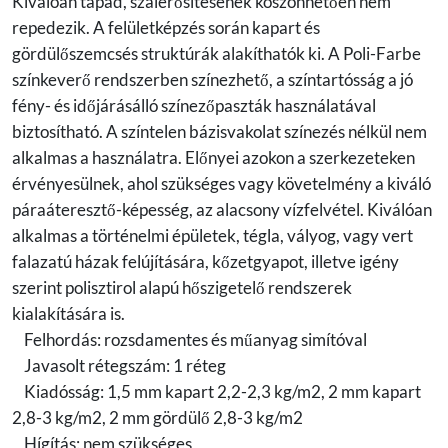
Kiválóan tapad, szálerősítésének köszönhetően nem
repedezik. A felületképzés során kapart és
gördülőszemcsés struktúrák alakíthatók ki. A Poli-Farbe
színkeverő rendszerben színezhető, a színtartósság a jó
fény- és időjárásálló színezőpaszták használatával
biztosítható. A színtelen bázisvakolat színezés nélkül nem
alkalmas a használatra. Előnyei azokon a szerkezeteken
érvényesülnek, ahol szükséges vagy követelmény a kiváló
páraáteresztő-képesség, az alacsony vízfelvétel. Kiválóan
alkalmas a történelmi épületek, tégla, vályog, vagy vert
falazatú házak felújítására, kőzetgyapot, illetve igény
szerint polisztirol alapú hőszigetelő rendszerek
kialakítására is.
Felhordás: rozsdamentes és műanyag simítóval
Javasolt rétegszám: 1 réteg
Kiadósság: 1,5 mm kapart 2,2-2,3 kg/m2, 2 mm kapart
2,8-3 kg/m2, 2 mm gördülő 2,8-3 kg/m2
Hígítás: nem szükséges