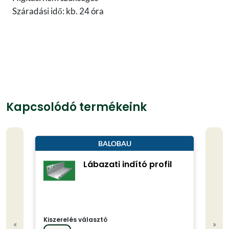
Száradási idő: kb. 24 óra
Kapcsolódó termékeink
BALOBAU
Lábazati indító profil
Kiszerelés választó
Kisze
«
»