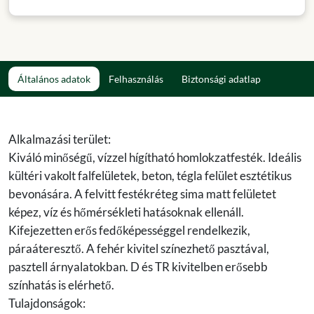
Általános adatok
Felhasználás
Biztonsági adatlap
Alkalmazási terület:
Kiváló minőségű, vízzel hígítható homlokzatfesték. Ideális
kültéri vakolt falfelületek, beton, tégla felület esztétikus
bevonására. A felvitt festékréteg sima matt felületet
képez, víz és hőmérsékleti hatásoknak ellenáll.
Kifejezetten erős fedőképességgel rendelkezik,
páraáteresztő. A fehér kivitel színezhető pasztával,
pasztell árnyalatokban. D és TR kivitelben erősebb
színhatás is elérhető.
Tulajdonságok: