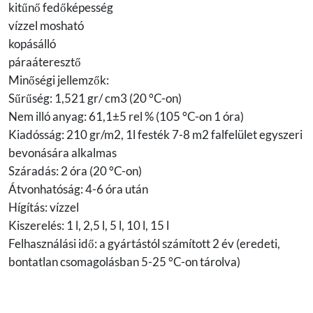
kitűnő fedőképesség
vízzel mosható
kopásálló
páraáteresztő
Minőségi jellemzők:
Sűrűség: 1,521 gr/ cm3 (20 °C-on)
Nem illó anyag: 61,1±5 rel % (105 °C-on 1 óra)
Kiadósság: 210 gr/m2, 1l festék 7-8 m2 falfelület egyszeri
bevonására alkalmas
Száradás: 2 óra (20 °C-on)
Átvonhatóság: 4-6 óra után
Hígítás: vízzel
Kiszerelés: 1 l, 2,5 l, 5 l, 10 l, 15 l
Felhasználási idő: a gyártástól számított 2 év (eredeti,
bontatlan csomagolásban 5-25 °C-on tárolva)