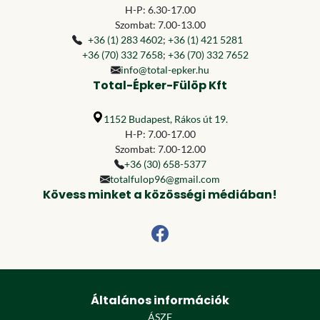
H-P: 6.30-17.00
Szombat: 7.00-13.00
+36 (1) 283 4602
;
+36 (1) 421 5281
+36 (70) 332 7658
;
+36 (70) 332 7652
info@total-epker.hu
Total-Épker-Fülöp Kft
1152 Budapest, Rákos út 19.
H-P: 7.00-17.00
Szombat: 7.00-12.00
+36 (30) 658-5377
totalfulop96@gmail.com
Kövess minket a közösségi médiában!
Általános információk
ÁSZF