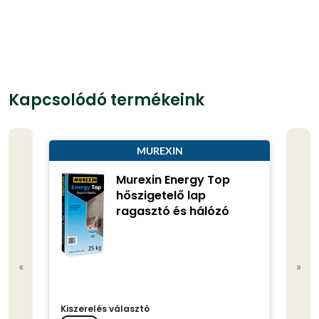
Kapcsolódó termékeink
MUREXIN
Murexin Energy Top
hőszigetelő lap
ragasztó és hálózó
«
»
Kiszerelés választó
Kisze