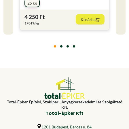
25 kg
25 
4 250 Ft
44 
Kosárba
170 Ft/kg
1772.8
Total-Épker Építési, Szakipari, Anyagkereskedelmi és Szolgáltató
Kft.
Total-Épker Kft
1201 Budapest, Baross u. 84.