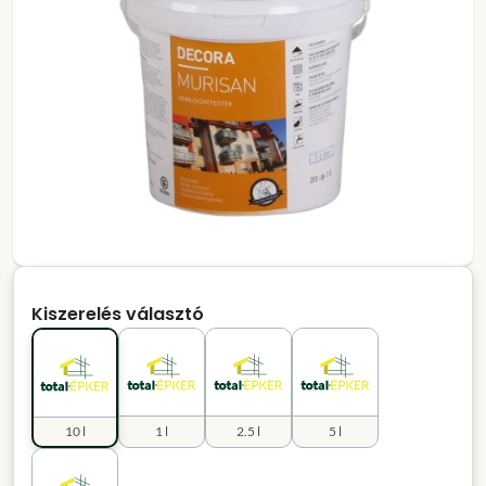
Kiszerelés választó
10 l
1 l
2.5 l
5 l