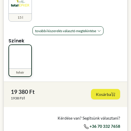
15 l
további kiszerelés választó megtekintése
Színek
fehér
19 380 Ft
Kosárba
1938 Ft/l
Kérdése van? Segítsünk választani?
+36 70 332 7658