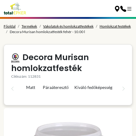
Főoldal
Termékek
Vakolatok és homlokzatfestékek
Homlokzat festékek
Decora Murisan homlokzatfesték fehér - 10.00 l
Decora Murisan
homlokzatfesték
Cikkszám: 112831
Matt
Páraáteresztő
Kiváló fedőképesség