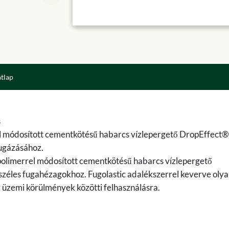
atlap
s
rel módosított cementkötésű habarcs vízlepergető DropEffect®
fugázásához.
limerrel módosított cementkötésű habarcs vízlepergető
széles fugahézagokhoz. Fugolastic adalékszerrel keverve oly
éz üzemi körülmények közötti felhasználásra.