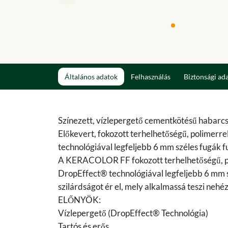
Általános adatok
Felhasználás
Biztonsági ad
Színezett, vízlepergető cementkötésű habarc
Előkevert, fokozott terhelhetőségű, polimer
technológiával legfeljebb 6 mm széles fugák 
A KERACOLOR FF fokozott terhelhetőségű, po
DropEffect® technológiával legfeljebb 6 mm 
szilárdságot ér el, mely alkalmassá teszi neh
ELŐNYÖK:
Vízlepergető (DropEffect® Technológia)
Tartós és erős