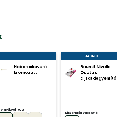
k
BAUMIT
Habarcskeverő
Baumit Nivello
krómozott
Quattro
aljzatkiegyenlítő
Termékváltozat
Kiszerelés választó