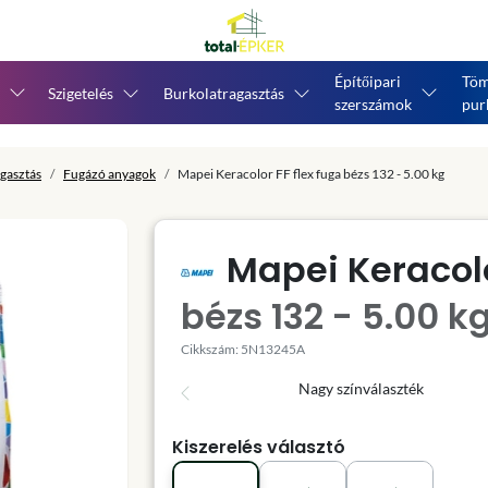
Építőipari
Töm
Szigetelés
Burkolatragasztás
szerszámok
pur
gasztás
Fugázó anyagok
Mapei Keracolor FF flex fuga bézs 132 - 5.00 kg
Mapei Keracolo
bézs 132 - 5.00 k
Cikkszám: 5N13245A
Nagy színválaszték
Kiszerelés választó