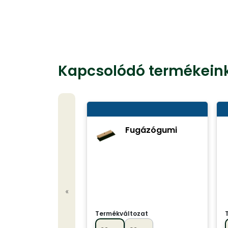
Kapcsolódó termékein
Fugázógumi
«
Termékváltozat