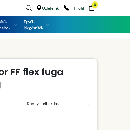
0
Üzleteink
Profil
ítők,
Egyéb
habok
kiegészítők
r FF flex fuga
g
Könnyű felhordás