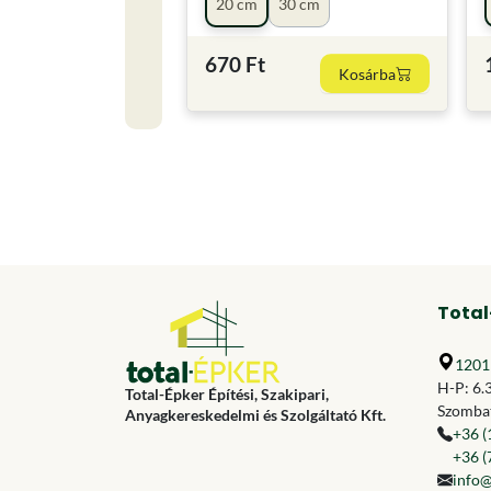
20 cm
30 cm
670 Ft
Kosárba
Total
1201 
H-P: 6.
Total-Épker Építési, Szakipari,
Szombat
Anyagkereskedelmi és Szolgáltató Kft.
+36 (
+36 (
info@