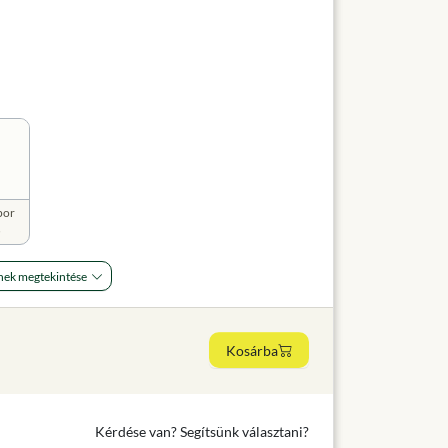
por
5
nek megtekintése
Kosárba
Kérdése van? Segítsünk választani?