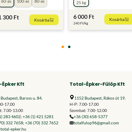
60-as
100-as
80-as
25 kg
6 000 Ft
1 300 Ft
Kosárba
Kosárba
240 Ft/kg
-Épker Kft
Total-Épker-Fülöp Kft
Budapest, Baross u. 84.
1152 Budapest, Rákos út 19.
30-17.00
H-P: 7.00-17.00
: 7.00-13.00
Szombat: 7.00-12.00
1) 283 4602
;
+36 (1) 421 5281
+36 (30) 658-5377
70) 332 7658
;
+36 (70) 332 7652
totalfulop96@gmail.com
total-epker.hu