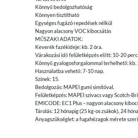
Könnyű bedolgozhatóság
Könnyen tisztítható
Egységes fugázó repedések nélkül
Nagyon alacsony VOC kibocsátás
MŰSZAKI ADATOK:
Keverék fazékideje: kb. 2 óra.
Várakozási idő felületképzés előtt: 10-20 perc
Könnyű gyalogosforgalommal terhelhető: kb. 
Használatba vehető: 7-10 nap.
Színek: 15.
Bedolgozás: MAPEI gumi simítóval.
Felületképzés: MAPEI szivacs vagy Scotch-Br
EMICODE: EC1 Plus – nagyon alacsony kiboc
Tárolás: 12 hónapig (25 kg-os zsákok), 24 hóna
Anyagszükséglet: a fugahézagok mérete szeri