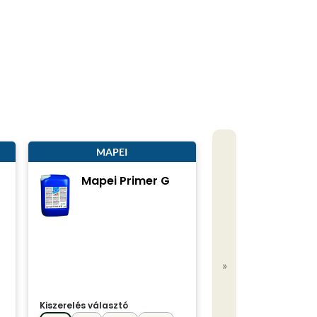
MAPEI
MAPEI
Mapei Primer G
Mapei Ad
P9
csemper
»
Kiszerelés választó
25 kg
Kiszerelés választó
Színek