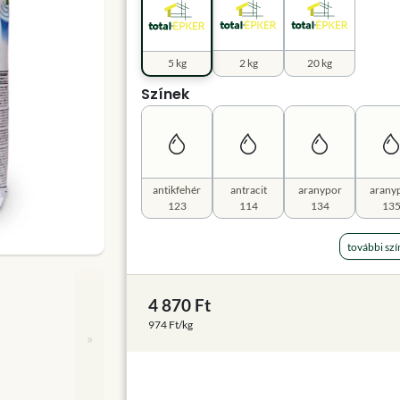
5 kg
2 kg
20 kg
Színek
antikfehér
antracit
aranypor
arany
123
114
134
13
további szí
4 870 Ft
974 Ft/kg
»