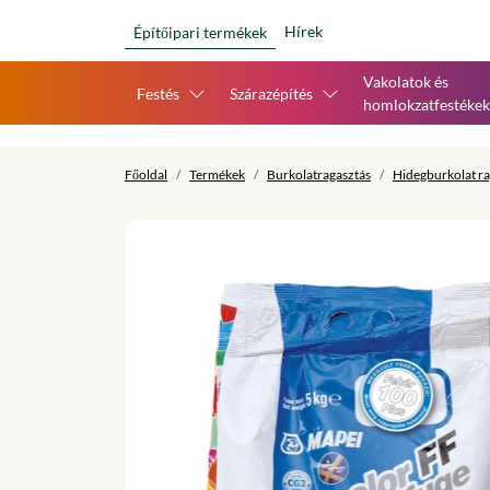
Hírek
Építőipari termékek
Vakolatok és
Festés
Szárazépítés
homlokzatfestékek
Főoldal
Termékek
Burkolatragasztás
Hidegburkolat ra