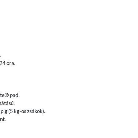
.
24 óra.
ite® pad.
sátású.
pig (5 kg-os zsákok).
nt.