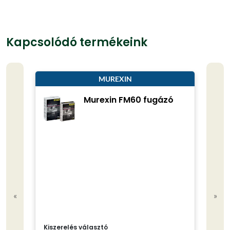
Kapcsolódó termékeink
MUREXIN
Murexin FM60 fugázó
«
»
Kiszerelés választó