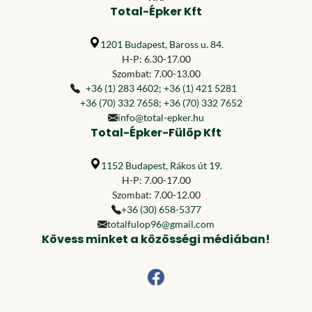
Total-Épker Kft
1201 Budapest, Baross u. 84.
H-P: 6.30-17.00
Szombat: 7.00-13.00
+36 (1) 283 4602
;
+36 (1) 421 5281
+36 (70) 332 7658
;
+36 (70) 332 7652
info@total-epker.hu
Total-Épker-Fülöp Kft
1152 Budapest, Rákos út 19.
H-P: 7.00-17.00
Szombat: 7.00-12.00
+36 (30) 658-5377
totalfulop96@gmail.com
Kövess minket a közösségi médiában!