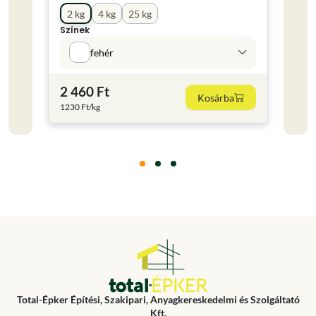
Kisze
2 kg
4 kg
25 kg
0.28
Színek
Színe
fehér
2 460 Ft
2 19
Kosárba
1230 Ft/kg
7821.4
Total-Épker Építési, Szakipari, Anyagkereskedelmi és Szolgáltató
Kft.