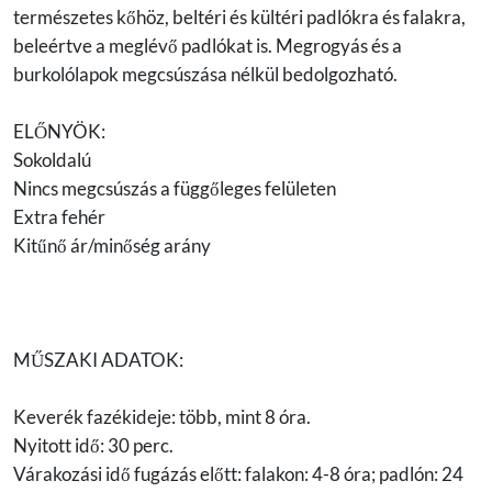
természetes kőhöz, beltéri és kültéri padlókra és falakra,
beleértve a meglévő padlókat is. Megrogyás és a
burkolólapok megcsúszása nélkül bedolgozható.
ELŐNYÖK:
Sokoldalú
Nincs megcsúszás a függőleges felületen
Extra fehér
Kitűnő ár/minőség arány
MŰSZAKI ADATOK:
Keverék fazékideje: több, mint 8 óra.
Nyitott idő: 30 perc.
Várakozási idő fugázás előtt: falakon: 4-8 óra; padlón: 24