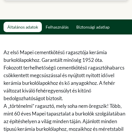
Általános adatok
Felhasználás
Biztonsági adatlap
Az első Mapei cementkötésű ragasztója kerámia
burkolólapokhoz. Garantált minőség 1952 óta.
Fokozott terhelhetőségű cementkötésű ragasztóhabarcs
csökkentett megcsúszással és nyújtott nyitott idővel
kerámia burkolólapokhoz és kő anyagokhoz. A fehér
változat kiváló fehéregyensúlyt és kitűnő
bedolgozhatóságot biztosít.
A „történelmi” ragasztó, mely soha nem öregszik! Több,
mint 60 éves Mapei tapasztalat a burkolók szolgálatában
az építéshelyen a világ minden táján. Ajánlott minden
típusú kerámia burkolólaphoz, mozaikhoz és méretstabil