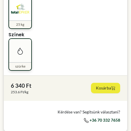
25 kg
Színek
szürke
6 340 Ft
Kosárba
253.6 Ft/kg
Kérdése van? Segítsünk választani?
+36 70 332 7658