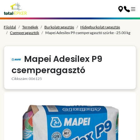
Főoldal
Termékek
Burkolatragasztás
Hidegburkolat ragasztás
Csemperagasztók
Mapei Adesilex P9 csemperagasztó szürke - 25.00 kg
Mapei Adesilex P9
csemperagasztó
Cikkszám: 006125