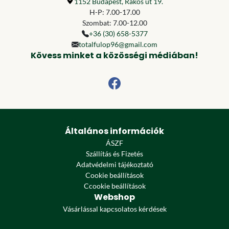
1152 Budapest, Rákos út 19.
H-P: 7.00-17.00
Szombat: 7.00-12.00
+36 (30) 658-5377
totalfulop96@gmail.com
Kövess minket a közösségi médiában!
Általános információk
ÁSZF
Szállítás és Fizetés
Adatvédelmi tájékoztató
Cookie beállítások
Ccookie beállítások
Webshop
Vásárlással kapcsolatos kérdések