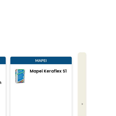
MAPEI
Mapei Keraflex S1
m
»