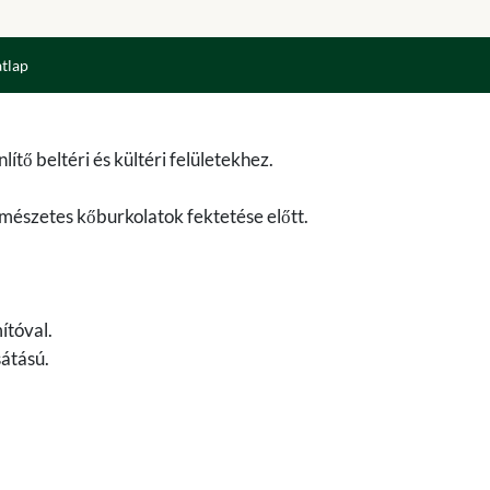
atlap
ítő beltéri és kültéri felületekhez.
mészetes kőburkolatok fektetése előtt.
ítóval.
átású.