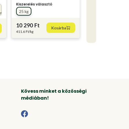
Kiszerelés választó
25 kg
m
10 290 Ft
Kosárba
411.6 Ft/kg
Kövess minket a közösségi
médiában!