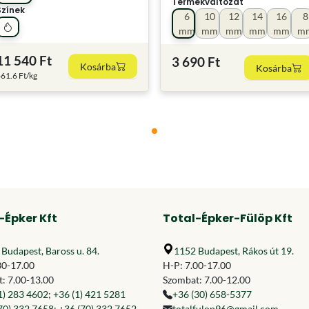
Termékváltozat
Színek
6
10
12
14
16
8
mm
mm
mm
mm
mm
m
11 540 Ft
3 690 Ft
Kosárba
Kosárba
61.6 Ft/kg
-Épker Kft
Total-Épker-Fülöp Kft
Budapest, Baross u. 84.
1152 Budapest, Rákos út 19.
30-17.00
H-P: 7.00-17.00
: 7.00-13.00
Szombat: 7.00-12.00
1) 283 4602
;
+36 (1) 421 5281
+36 (30) 658-5377
70) 332 7658
;
+36 (70) 332 7652
totalfulop96@gmail.com