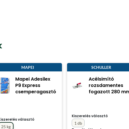
k
MAPEI
SCHULLER
Mapei Adesilex
Acélsimító
P9 Express
rozsdamentes
csemperagasztó
fogazott 280 m
Kiszerelés választó
Kiszerelés választó
1 db
25 kg