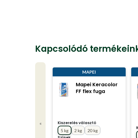
Kapcsolódó termékein
MAPEI
Mapei Keracolor
FF flex fuga
«
Kiszerelés választó
5 kg
2 kg
20 kg
Színek