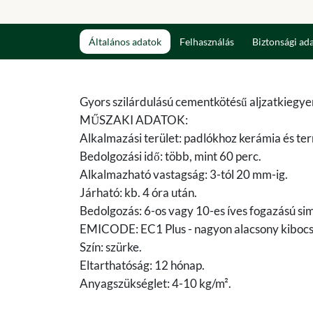
Általános adatok
Felhasználás
Biztonsági ad
Gyors szilárdulású cementkötésű aljzatkiegyenl
MŰSZAKI ADATOK:
Alkalmazási terület: padlókhoz kerámia és ter
Bedolgozási idő: több, mint 60 perc.
Alkalmazható vastagság: 3-tól 20 mm-ig.
Járható: kb. 4 óra után.
Bedolgozás: 6-os vagy 10-es íves fogazású sim
EMICODE: EC1 Plus - nagyon alacsony kibocs
Szín: szürke.
Eltarthatóság: 12 hónap.
Anyagszükséglet: 4-10 kg/m².