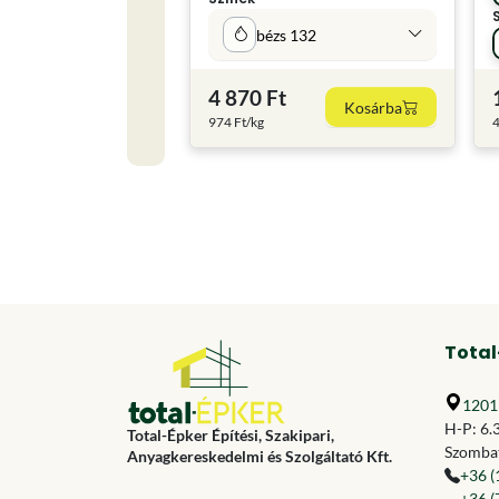
bézs 132
4 870 Ft
Kosárba
974 Ft/kg
4
Total
1201 
H-P: 6.
Total-Épker Építési, Szakipari,
Szombat
Anyagkereskedelmi és Szolgáltató Kft.
+36 (
+36 (