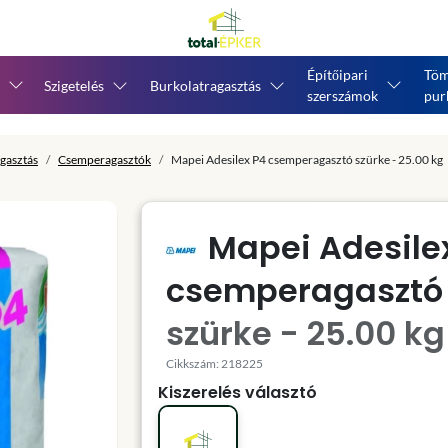
Építőipari
Töm
Szigetelés
Burkolatragasztás
szerszámok
pur
gasztás
Csemperagasztók
Mapei Adesilex P4 csemperagasztó szürke - 25.00 kg
Mapei Adesile
csemperagasztó
szürke - 25.00 kg
Cikkszám: 218225
Kiszerelés választó