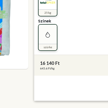
25 kg
Színek
szürke
16 140 Ft
645.6 Ft/kg