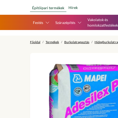
Hírek
Építőipari termékek
Vakolatok és
Festés
Szárazépítés
homlokzatfestékek
Főoldal
Termékek
Burkolatragasztás
Hidegburkolat ra