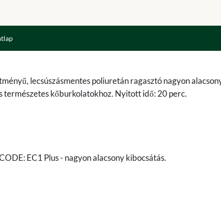
atlap
tményű, lecsúszásmentes poliuretán ragasztó nagyon alacson
 természetes kőburkolatokhoz. Nyitott idő: 20 perc.
ICODE: EC1 Plus - nagyon alacsony kibocsátás.