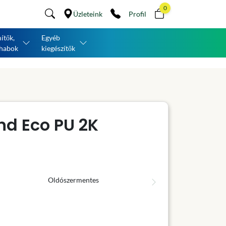
0
Üzleteink
Profil
ítők,
Egyéb
habok
kiegészítők
nd Eco PU 2K
Oldószermentes