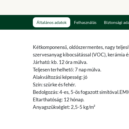
Általános adatok
Felhasználás
Biztonsági ad
Kétkomponensű, oldószermentes, nagy teljesí
szervesanyag kibocsátással (VOC), kerámia és
Járható: kb. 12 óra múlva.
Teljesen terhelhető: 7 nap múlva.
Alakváltozási képesség: jó
Szín: szürke és fehér.
Bedolgozás: 4-es, 5-ös fogazott simítóval.EM
Eltarthatóság: 12 hónap.
Anyagszükséglet: 2,5-5 kg/m²