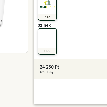
5 kg
Színek
fehér
24 250 Ft
4850 Ft/kg