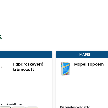
k
MAPEI
Habarcskeverő
Mapei Topcem
krómozott
Termékváltozat
Kiszerelés választó