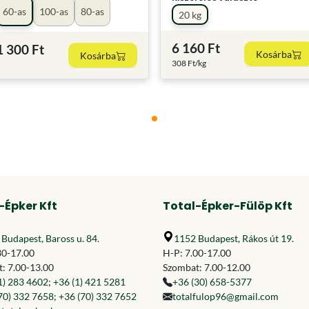
60-as
100-as
80-as
20 kg
6 160 Ft
1 300 Ft
Kosárba
Kosárba
308 Ft/kg
-Épker Kft
Total-Épker-Fülöp Kft
Budapest, Baross u. 84.
1152 Budapest, Rákos út 19.
30-17.00
H-P: 7.00-17.00
: 7.00-13.00
Szombat: 7.00-12.00
1) 283 4602
;
+36 (1) 421 5281
+36 (30) 658-5377
70) 332 7658
;
+36 (70) 332 7652
totalfulop96@gmail.com