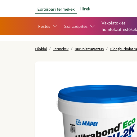
Hírek
Építőipari termékek
Vakolatok és
Festés
Szárazépítés
homlokzatfestékek
Főoldal
Termékek
Burkolatragasztás
Hidegburkolat ra