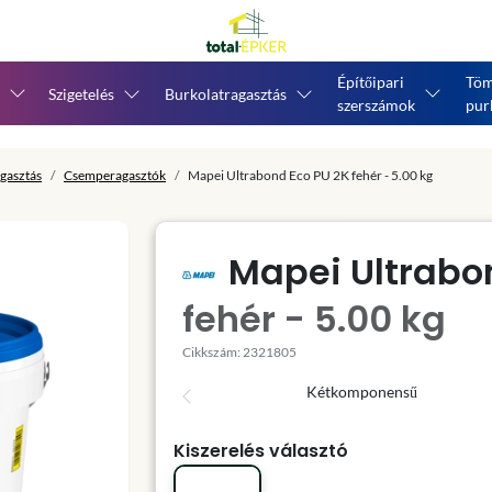
Építőipari
Töm
Szigetelés
Burkolatragasztás
szerszámok
pur
gasztás
Csemperagasztók
Mapei Ultrabond Eco PU 2K fehér - 5.00 kg
Mapei Ultrabo
fehér - 5.00 kg
Cikkszám: 2321805
Kétkomponensű
Kiszerelés választó