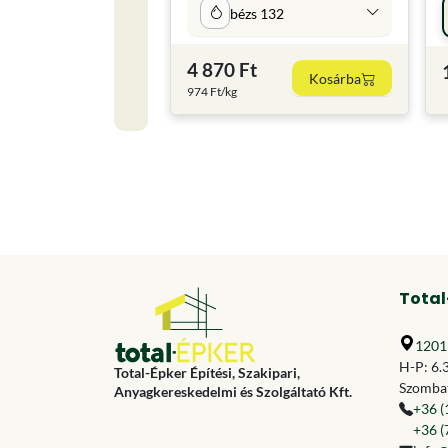
bézs 132
4 870 Ft
Kosárba
974 Ft/kg
Total
1201 
H-P: 6.
Total-Épker Építési, Szakipari,
Szombat
Anyagkereskedelmi és Szolgáltató Kft.
+36 (
+36 (