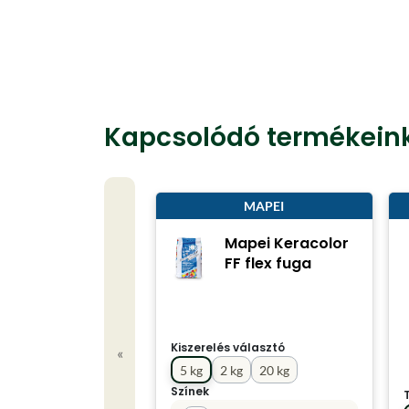
Kapcsolódó termékein
MAPEI
Mapei Keracolor
FF flex fuga
Kiszerelés választó
«
5 kg
2 kg
20 kg
Színek