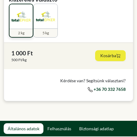
2 kg
5 kg
1 000 Ft
Kosárba
500 Ft/kg
Kérdése van? Segítsünk választani?
+36 70 332 7658
Általános adatok
Felhasználás
Biztonsági adatlap