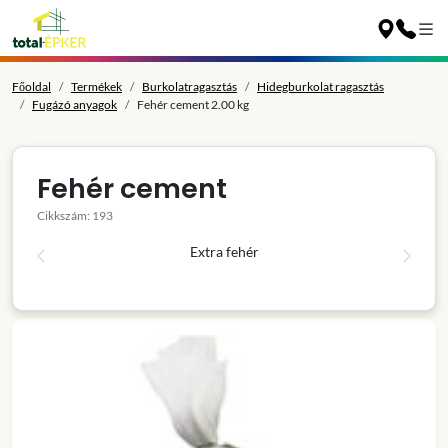
Főoldal
Termékek
Burkolatragasztás
Hidegburkolat ragasztás
Fugázó anyagok
Fehér cement 2.00 kg
Fehér cement
Cikkszám: 193
Extra fehér