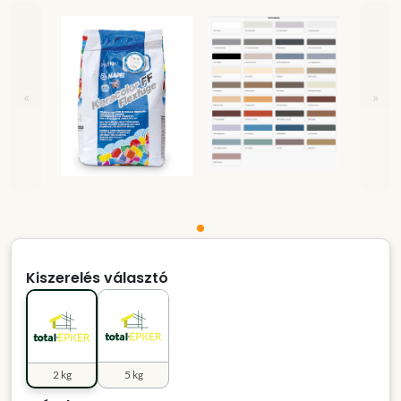
«
»
Kiszerelés választó
2 kg
5 kg