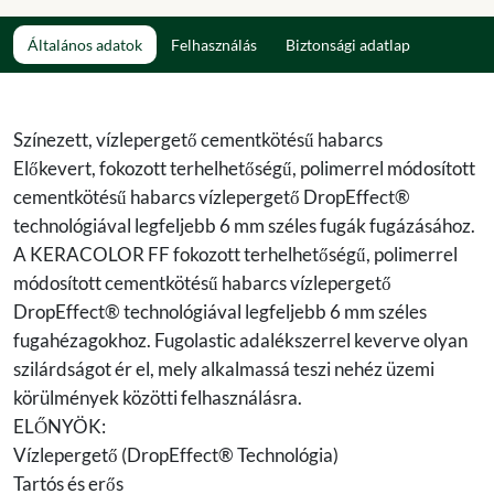
Általános adatok
Felhasználás
Biztonsági adatlap
Színezett, vízlepergető cementkötésű habarcs
Előkevert, fokozott terhelhetőségű, polimerrel módosított
cementkötésű habarcs vízlepergető DropEffect®
technológiával legfeljebb 6 mm széles fugák fugázásához.
A KERACOLOR FF fokozott terhelhetőségű, polimerrel
módosított cementkötésű habarcs vízlepergető
DropEffect® technológiával legfeljebb 6 mm széles
fugahézagokhoz. Fugolastic adalékszerrel keverve olyan
szilárdságot ér el, mely alkalmassá teszi nehéz üzemi
körülmények közötti felhasználásra.
ELŐNYÖK:
Vízlepergető (DropEffect® Technológia)
Tartós és erős