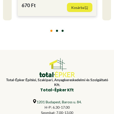
670 Ft
1 30
Kosárba
Total-Épker Építési, Szakipari, Anyagkereskedelmi és Szolgáltató
Kft.
Total-Épker Kft
1201 Budapest, Baross u. 84.
H-P: 6.30-17.00
Szombat: 7.00-13.00