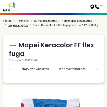
Főoldal
Termékek
Burkolatragasztás
Hidegburkolat ragasztás
Fugázó anyagok
Mapei Keracolor FF flex fuga gesztenye 142 - 2.00 kg
Mapei Keracolor FF flex
fuga
Cikkszám: 5N14228AU
Nagy színválaszték
Könnyű felhordás