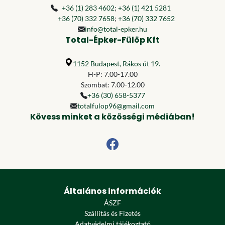
+36 (1) 283 4602
;
+36 (1) 421 5281
+36 (70) 332 7658
;
+36 (70) 332 7652
info@total-epker.hu
Total-Épker-Fülöp Kft
1152 Budapest, Rákos út 19.
H-P: 7.00-17.00
Szombat: 7.00-12.00
+36 (30) 658-5377
totalfulop96@gmail.com
Kövess minket a közösségi médiában!
Általános információk
ÁSZF
Szállítás és Fizetés
Adatvédelmi tájékoztató