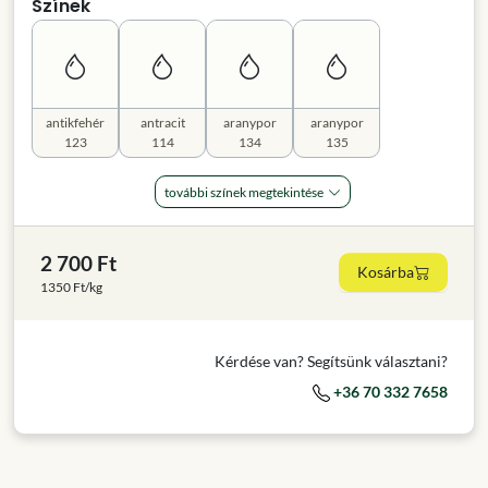
Színek
antikfehér
antracit
aranypor
aranypor
123
114
134
135
további színek megtekintése
2 700 Ft
Kosárba
1350 Ft/kg
Kérdése van? Segítsünk választani?
+36 70 332 7658