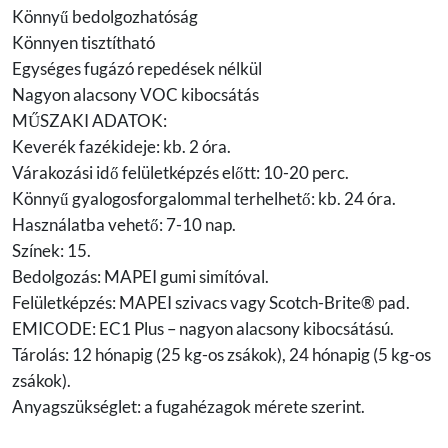
Könnyű bedolgozhatóság
Könnyen tisztítható
Egységes fugázó repedések nélkül
Nagyon alacsony VOC kibocsátás
MŰSZAKI ADATOK:
Keverék fazékideje: kb. 2 óra.
Várakozási idő felületképzés előtt: 10-20 perc.
Könnyű gyalogosforgalommal terhelhető: kb. 24 óra.
Használatba vehető: 7-10 nap.
Színek: 15.
Bedolgozás: MAPEI gumi simítóval.
Felületképzés: MAPEI szivacs vagy Scotch-Brite® pad.
EMICODE: EC1 Plus – nagyon alacsony kibocsátású.
Tárolás: 12 hónapig (25 kg-os zsákok), 24 hónapig (5 kg-os
zsákok).
Anyagszükséglet: a fugahézagok mérete szerint.