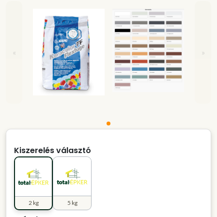
«
»
Kiszerelés választó
2 kg
5 kg