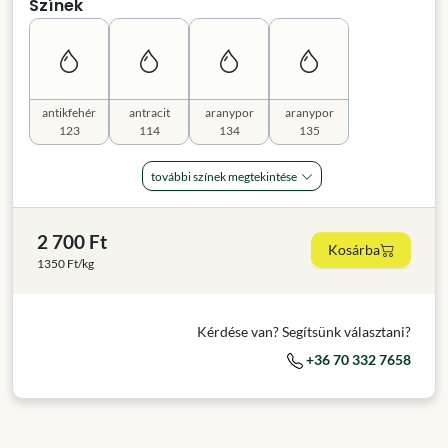
Színek
antikfehér
antracit
aranypor
aranypor
123
114
134
135
további színek megtekintése
2 700 Ft
Kosárba
1350 Ft/kg
Kérdése van? Segítsünk választani?
+36 70 332 7658