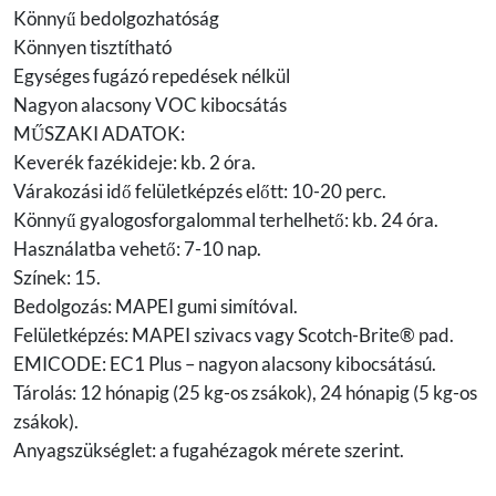
Könnyű bedolgozhatóság
Könnyen tisztítható
Egységes fugázó repedések nélkül
Nagyon alacsony VOC kibocsátás
MŰSZAKI ADATOK:
Keverék fazékideje: kb. 2 óra.
Várakozási idő felületképzés előtt: 10-20 perc.
Könnyű gyalogosforgalommal terhelhető: kb. 24 óra.
Használatba vehető: 7-10 nap.
Színek: 15.
Bedolgozás: MAPEI gumi simítóval.
Felületképzés: MAPEI szivacs vagy Scotch-Brite® pad.
EMICODE: EC1 Plus – nagyon alacsony kibocsátású.
Tárolás: 12 hónapig (25 kg-os zsákok), 24 hónapig (5 kg-os
zsákok).
Anyagszükséglet: a fugahézagok mérete szerint.