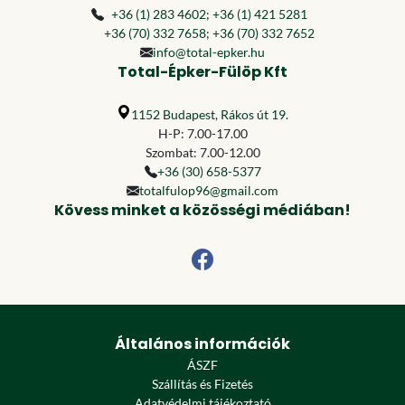
+36 (1) 283 4602
;
+36 (1) 421 5281
+36 (70) 332 7658
;
+36 (70) 332 7652
info@total-epker.hu
Total-Épker-Fülöp Kft
1152 Budapest, Rákos út 19.
H-P: 7.00-17.00
Szombat: 7.00-12.00
+36 (30) 658-5377
totalfulop96@gmail.com
Kövess minket a közösségi médiában!
Általános információk
ÁSZF
Szállítás és Fizetés
Adatvédelmi tájékoztató