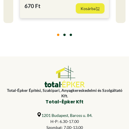
670 Ft
1 30
Kosárba
Total-Épker Építési, Szakipari, Anyagkereskedelmi és Szolgáltató
Kft.
Total-Épker Kft
1201 Budapest, Baross u. 84.
H-P: 6.30-17.00
Szombat: 7.00-13.00