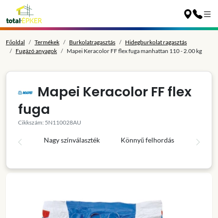
Főoldal
Termékek
Burkolatragasztás
Hidegburkolat ragasztás
Fugázó anyagok
Mapei Keracolor FF flex fuga manhattan 110 - 2.00 kg
Mapei Keracolor FF flex
fuga
Cikkszám: 5N110028AU
Nagy színválaszték
Könnyű felhordás