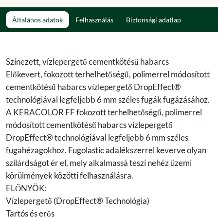
Általános adatok
Felhasználás
Biztonsági adatlap
Színezett, vízlepergető cementkötésű habarcs
Előkevert, fokozott terhelhetőségű, polimerrel módosított
cementkötésű habarcs vízlepergető DropEffect®
technológiával legfeljebb 6 mm széles fugák fugázásához.
A KERACOLOR FF fokozott terhelhetőségű, polimerrel
módosított cementkötésű habarcs vízlepergető
DropEffect® technológiával legfeljebb 6 mm széles
fugahézagokhoz. Fugolastic adalékszerrel keverve olyan
szilárdságot ér el, mely alkalmassá teszi nehéz üzemi
körülmények közötti felhasználásra.
ELŐNYÖK:
Vízlepergető (DropEffect® Technológia)
Tartós és erős