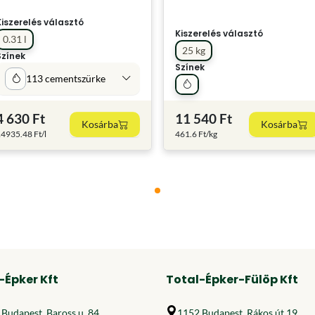
Kiszerelés választó
Kiszerelés választó
0.31 l
25 kg
Színek
Színek
113 cementszürke
4 630 Ft
11 540 Ft
Kosárba
Kosárba
4935.48 Ft/l
461.6 Ft/kg
-Épker Kft
Total-Épker-Fülöp Kft
Budapest, Baross u. 84.
1152 Budapest, Rákos út 19.