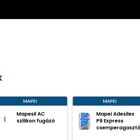
k
MAPEI
MAPEI
Mapesil AC
Mapei Adesilex
szilikon fugázó
P9 Express
csemperagaszt