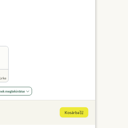
1
ürke
nek megtekintése
Kosárba