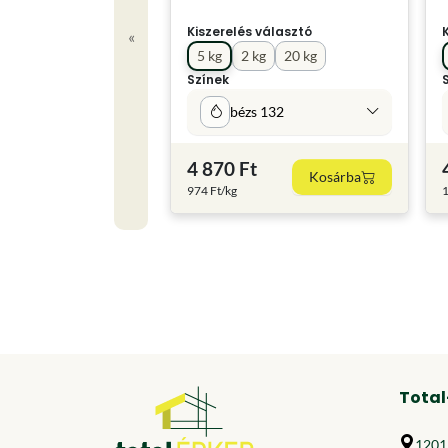
Kiszerelés választó
«
5 kg
2 kg
20 kg
Színek
bézs 132
4 870 Ft
Kosárba
974 Ft/kg
1
Total
1201 