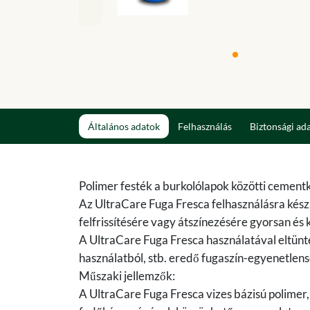
Általános adatok
Felhasználás
Biztonsági ad
Polimer festék a burkolólapok közötti cementk
Az UltraCare Fuga Fresca felhasználásra kész,
felfrissítésére vagy átszínezésére gyorsan és 
A UltraCare Fuga Fresca használatával eltünt
használatból, stb. eredő fugaszín-egyenetlens
Műszaki jellemzők:
A UltraCare Fuga Fresca vizes bázisú polimer, 