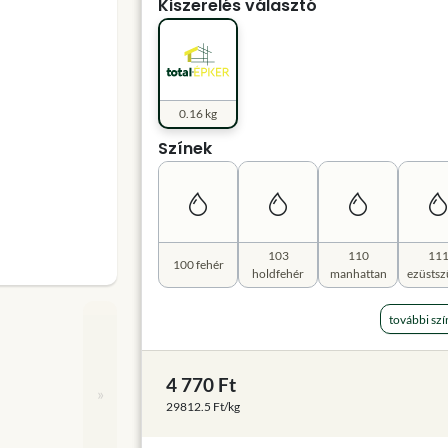
Kiszerelés választó
0.16 kg
Színek
103
110
11
100 fehér
holdfehér
manhattan
ezüstsz
további szí
4 770 Ft
»
29812.5 Ft/kg