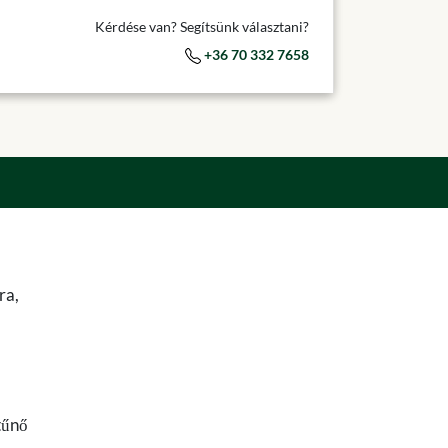
Kérdése van? Segítsünk választani?
+36 70 332 7658
ra,
tűnő