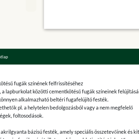
atlap
ötésű fugák színének felfrissítéséhez
 a lapburkolat közötti cementkötésű fugák színeinek felújításá
könnyen alkalmazható beltéri fugafelújító festék.
ethetők pl. a helytelen bedolgozásból vagy a nem megfelelő
égek, foltosodások.
akrilgyanta bázisú festék, amely speciális összetevőinek és ki