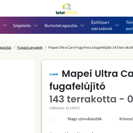
Építőipari
Töm
Szigetelés
Burkolatragasztás
szerszámok
pur
gasztás
Fugázó anyagok
Mapei Ultra Care Fuga fresca fugafelújító 143 terrakott
Mapei Ultra Ca
fugafelújító
143 terrakotta - 0
Cikkszám: 5L14351
Nagy színválaszték
Könnyű