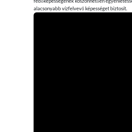
fedőképességének köszönhetően egyenletessé tes
alacsonyabb vízfelvevő képességet biztosít.