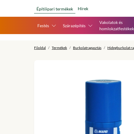
Hírek
Építőipari termékek
Vakolatok és
Festés
Szárazépítés
homlokzatfestékek
Főoldal
Termékek
Burkolatragasztás
Hidegburkolat ra