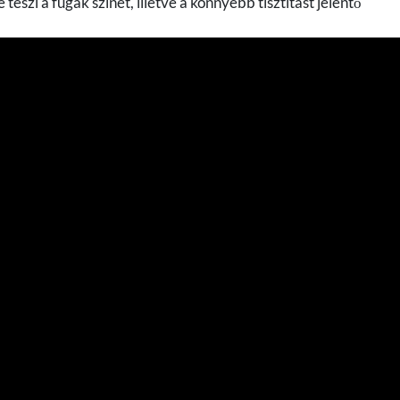
zi a fugák színét, illetve a könnyebb tisztítást jelentő