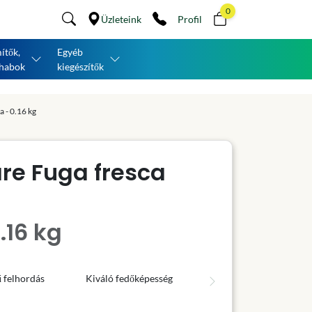
0
Üzleteink
Profil
ítők,
Egyéb
habok
kiegészítők
a - 0.16 kg
re Fuga fresca
.16 kg
 felhordás
Kiváló fedőképesség