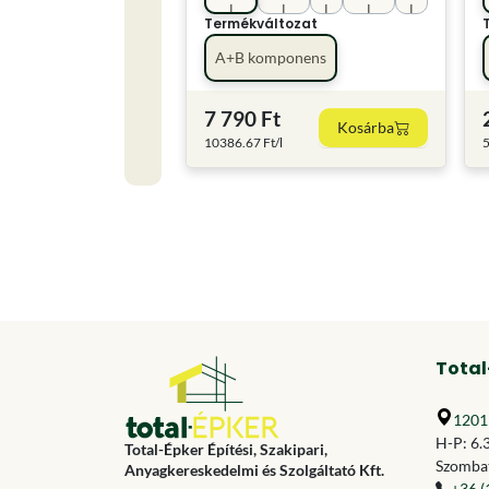
l
l
l
l
l
Termékváltozat
A+B komponens
7 790 Ft
Kosárba
10386.67 Ft/l
5
Total
1201 
H-P: 6.
Total-Épker Építési, Szakipari,
Szombat
Anyagkereskedelmi és Szolgáltató Kft.
+36 (