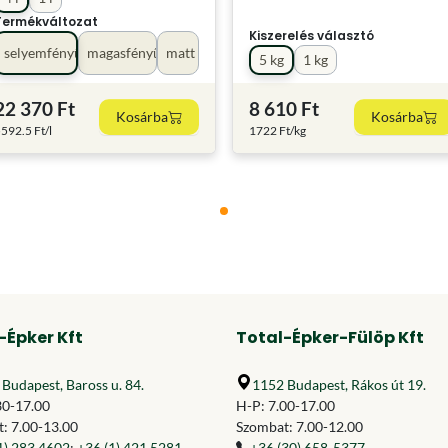
Termékváltozat
Kiszerelés választó
selyemfényű
magasfényű
matt
5 kg
1 kg
22 370 Ft
8 610 Ft
Kosárba
Kosárba
592.5 Ft/l
1722 Ft/kg
-Épker Kft
Total-Épker-Fülöp Kft
Budapest, Baross u. 84.
1152 Budapest, Rákos út 19.
30-17.00
H-P: 7.00-17.00
: 7.00-13.00
Szombat: 7.00-12.00
1) 283 4602
;
+36 (1) 421 5281
+36 (30) 658-5377