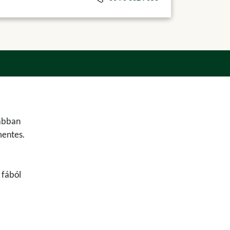
rabban
mentes.
 fából