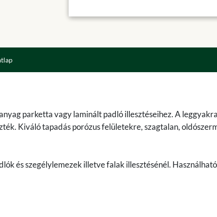
atlap
anyag parketta vagy laminált padló illesztéseihez. A leggyak
szték. Kiváló tapadás porózus felületekre, szagtalan, oldószer
dlók és szegélylemezek illetve falak illesztésénél. Használható