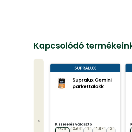
Kapcsolódó termékein
SUPRALUX
Supralux Gemini
parkettalakk
«
Kiszerelés választó
0.75
0.63
1
1.87
3