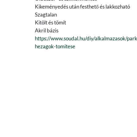
Kikeményedés után festhető és lakkozható
Szagtalan
Kitölt és tömít
Akril bázis
https://www.soudal.hu/diy/alkalmazasok/park
hezagok-tomitese