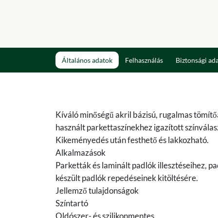
Általános adatok
Felhasználás
Biztonsági ad
Kíváló minőségű akril bázisú, rugalmas tömítő
használt parkettaszínekhez igazított színvála
Kikeményedés után festhető és lakkozható.
Alkalmazások
Parketták és laminált padlók illesztéseihez, pa
készült padlók repedéseinek kitöltésére.
Jellemző tulajdonságok
Színtartó
Oldószer- és szilikonmentes