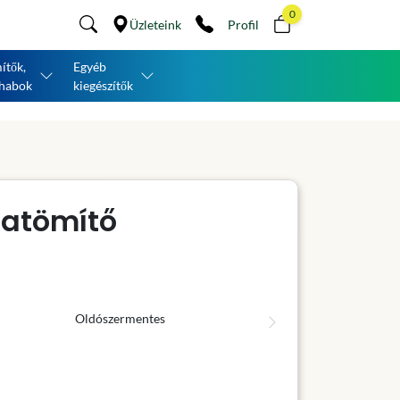
0
Üzleteink
Profil
ítők,
Egyéb
habok
kiegészítők
tatömítő
Oldószermentes