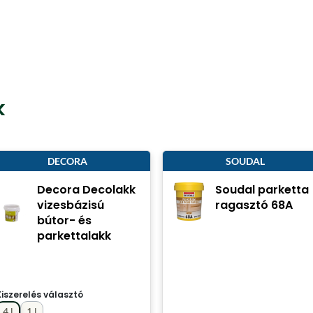
k
DECORA
SOUDAL
Decora Decolakk
Soudal parketta
vizesbázisú
ragasztó 68A
bútor- és
parkettalakk
Kiszerelés választó
4 l
1 l