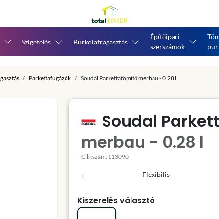
Építőipari
Töm
Szigetelés
Burkolatragasztás
szerszámok
pur
agasztás
Parkettafugázók
Soudal Parkettatömítő merbau - 0.28 l
Soudal Parket
merbau - 0.28 l
Cikkszám: 113090
Flexibilis
Kiszerelés választó