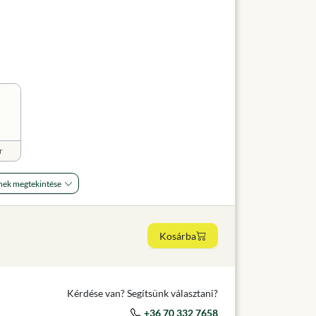
r
nek megtekintése
Kosárba
Kérdése van? Segítsünk választani?
+36 70 332 7658