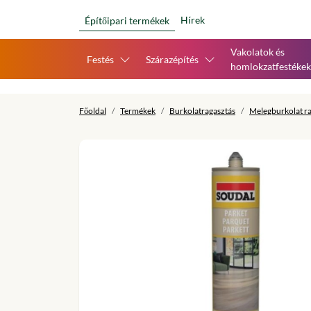
Hírek
Építőipari termékek
Vakolatok és
Festés
Szárazépítés
homlokzatfestékek
Főoldal
Termékek
Burkolatragasztás
Melegburkolat r