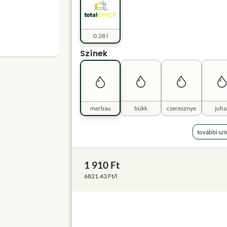
0.28 l
Színek
merbau
bükk
cseresznye
juha
további szí
1 910 Ft
6821.43 Ft/l