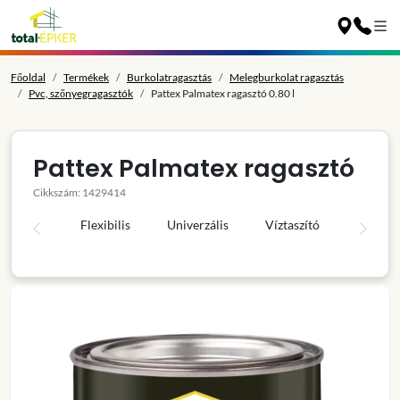
Főoldal
Termékek
Burkolatragasztás
Melegburkolat ragasztás
Pvc, szőnyegragasztók
Pattex Palmatex ragasztó 0.80 l
Pattex Palmatex ragasztó
Cikkszám: 1429414
Flexibilis
Univerzális
Víztaszító