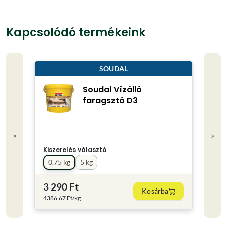
Kapcsolódó termékeink
SOUDAL
Soudal Vízálló
faragsztó D3
«
»
Kiszerelés választó
0.75 kg
5 kg
3 290 Ft
Kosárba
4386.67 Ft/kg