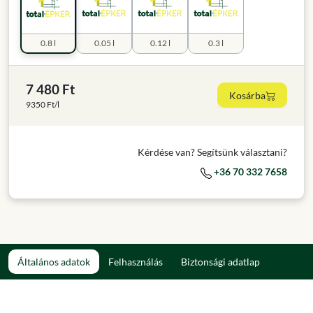
0.8 l
0.05 l
0.12 l
0.3 l
7 480 Ft
Kosárba
9350 Ft/l
Kérdése van? Segítsünk választani?
+36 70 332 7658
Általános adatok
Felhasználás
Biztonsági adatlap