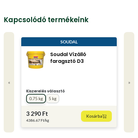
Kapcsolódó termékeink
SOUDAL
Soudal Vízálló
faragsztó D3
«
»
Kiszerelés választó
0.75 kg
5 kg
3 290 Ft
Kosárba
4386.67 Ft/kg