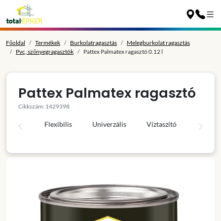
Főoldal
Termékek
Burkolatragasztás
Melegburkolat ragasztás
Pvc, szőnyegragasztók
Pattex Palmatex ragasztó 0.12 l
Pattex Palmatex ragasztó
Cikkszám: 1429398
Flexibilis
Univerzális
Víztaszító