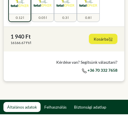
0.12 l
0.05 l
0.3 l
0.8 l
1 940 Ft
Kosárba
16166.67 Ft/l
Kérdése van? Segítsünk választani?
+36 70 332 7658
Általános adatok
Felhasználás
Biztonsági adatlap