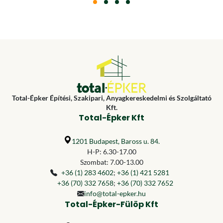
Total-Épker Építési, Szakipari, Anyagkereskedelmi és Szolgáltató
Kft.
Total-Épker Kft
1201 Budapest, Baross u. 84.
H-P: 6.30-17.00
Szombat: 7.00-13.00
+36 (1) 283 4602
;
+36 (1) 421 5281
+36 (70) 332 7658
;
+36 (70) 332 7652
info@total-epker.hu
Total-Épker-Fülöp Kft