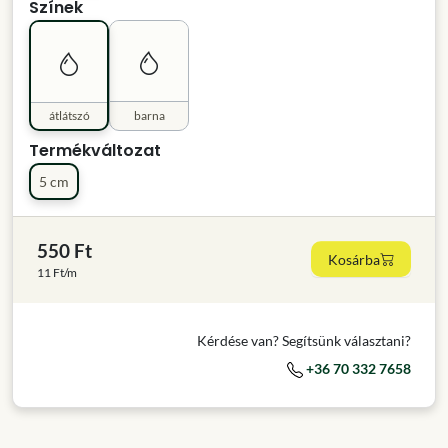
Színek
átlátszó
barna
Termékváltozat
5 cm
550 Ft
Kosárba
11 Ft/m
Kérdése van? Segítsünk választani?
+36 70 332 7658