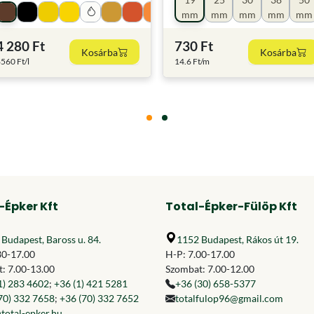
mm
mm
mm
mm
mm
4 280 Ft
730 Ft
Kosárba
Kosárba
560 Ft/l
14.6 Ft/m
-Épker Kft
Total-Épker-Fülöp Kft
Budapest, Baross u. 84.
1152 Budapest, Rákos út 19.
30-17.00
H-P: 7.00-17.00
: 7.00-13.00
Szombat: 7.00-12.00
1) 283 4602
;
+36 (1) 421 5281
+36 (30) 658-5377
70) 332 7658
;
+36 (70) 332 7652
totalfulop96@gmail.com
total-epker.hu