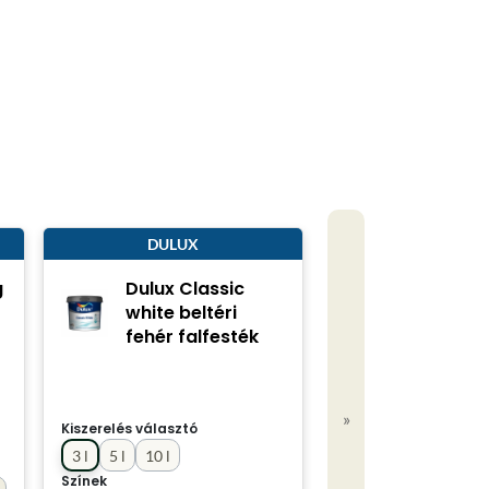
DULUX
HÉRA
g
Dulux Classic
Héra bel
white beltéri
falfesték
fehér falfesték
»
Kiszerelés választó
Kiszerelés választó
3 l
5 l
10 l
2 l
4 l
10 l
15 
Színek
Színek