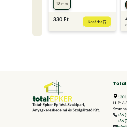
18 mm
330 Ft
Kosárba
8
Total
1201 
H-P: 6.
Total-Épker Építési, Szakipari,
Szombat
Anyagkereskedelmi és Szolgáltató Kft.
+36 (
+36 (
info@