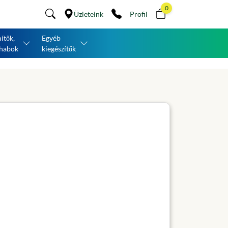
0
Üzleteink
Profil
ítők,
Egyéb
habok
kiegészítők