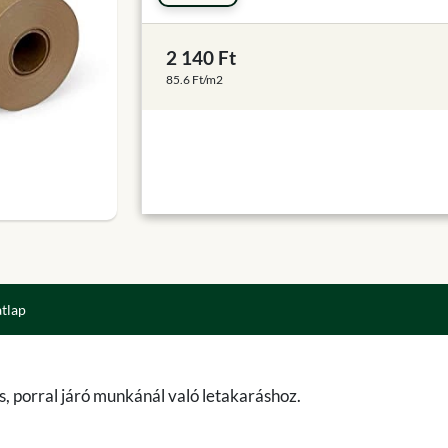
2 140 Ft
85.6 Ft/m2
atlap
s, porral járó munkánál való letakaráshoz.