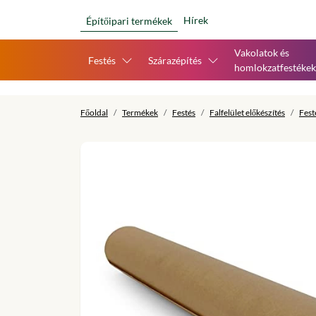
Hírek
Építőipari termékek
Vakolatok és
Festés
Szárazépítés
homlokzatfestékek
Főoldal
Termékek
Festés
Falfelület előkészítés
Fest