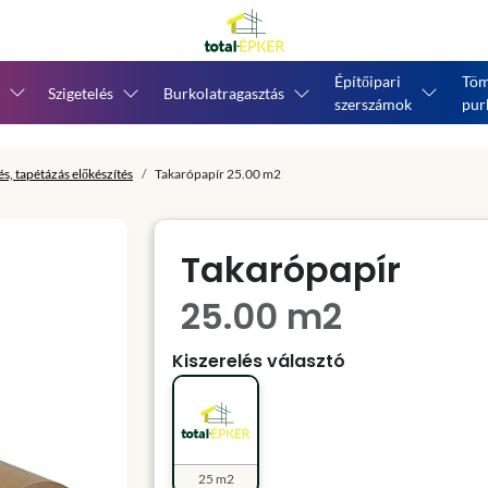
Építőipari
Töm
Szigetelés
Burkolatragasztás
szerszámok
pur
és, tapétázás előkészítés
Takarópapír 25.00 m2
Takarópapír
25.00 m2
Kiszerelés választó
25 m2