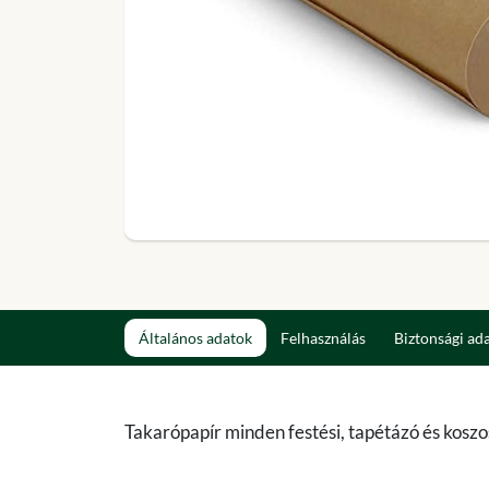
Általános adatok
Felhasználás
Biztonsági ad
Takarópapír minden festési, tapétázó és koszo