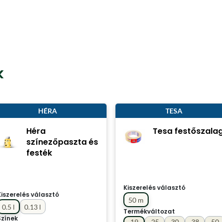
k
HÉRA
TESA
Héra
Tesa festőszala
színezőpaszta és
festék
Kiszerelés választó
Kiszerelés választó
50 m
0.5 l
0.13 l
Termékváltozat
Színek
19
25
30
38
50