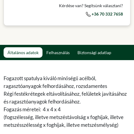
Kérdése van? Segítsünk választani?
+36 70 332 7658
Általános adatok
Felhasználás
Biztonsági adatlap
Fogazott spatulya kiváló minőségű acélból,
ragasztóanyagok felhordásához, rozsdamentes
Régi festékrétegek eltávolításához, felületek javításához
és ragasztóanyagok felhordásához.
Fogazás méretei: 4 x 4 x 4
(fogszélesség, illetve metszéstávolság x foghíjak, illetve
metszésszélesség x foghíjak, illetve metszésmélység)