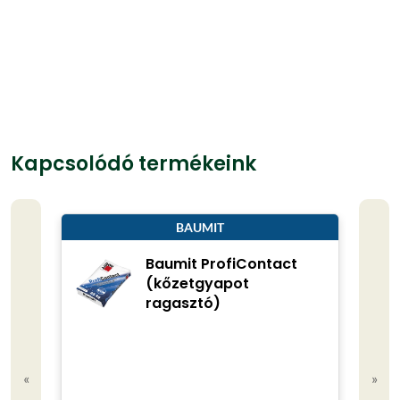
Kapcsolódó termékeink
BAUMIT
Baumit ProfiContact
(kőzetgyapot
ragasztó)
«
»
Kisze