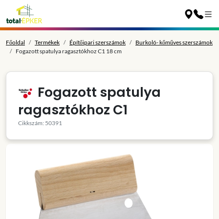
Főoldal
Termékek
Építőipari szerszámok
Burkoló- kőműves szerszámok
Fogazott spatulya ragasztókhoz C1 18 cm
Fogazott spatulya
ragasztókhoz C1
Cikkszám: 50391