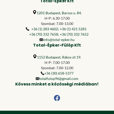
Total-Épker Kft
1201 Budapest, Baross u. 84.
H-P: 6.30-17.00
Szombat: 7.00-13.00
+36 (1) 283 4602
;
+36 (1) 421 5281
+36 (70) 332 7658
;
+36 (70) 332 7652
info@total-epker.hu
Total-Épker-Fülöp Kft
1152 Budapest, Rákos út 19.
H-P: 7.00-17.00
Szombat: 7.00-12.00
+36 (30) 658-5377
totalfulop96@gmail.com
Kövess minket a közösségi médiában!