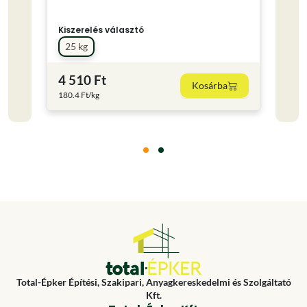
25 
Kiszerelés választó
Színe
25 kg
4 510 Ft
6 34
Kosárba
180.4 Ft/kg
253.6 
Total-Épker Építési, Szakipari, Anyagkereskedelmi és Szolgáltató
Kft.