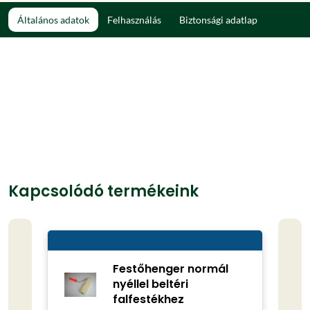
Általános adatok
Felhasználás
Biztonsági adatlap
Kapcsolódó termékeink
Festőhenger normál
nyéllel beltéri
falfestékhez