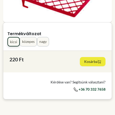
Termékváltozat
közepes
nagy
kicsi
220 Ft
Kosárba
Kérdése van? Segítsünk választani?
+36 70 332 7658