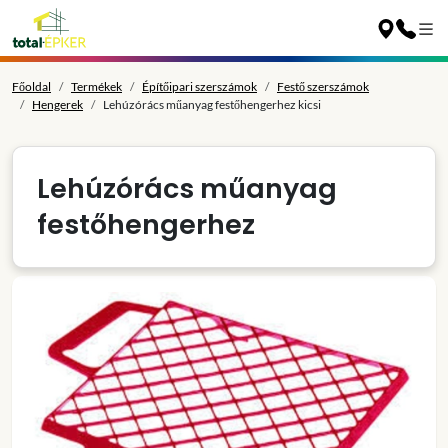
Főoldal
Termékek
Építőipari szerszámok
Festő szerszámok
Hengerek
Lehúzórács műanyag festőhengerhez kicsi
Lehúzórács műanyag
festőhengerhez