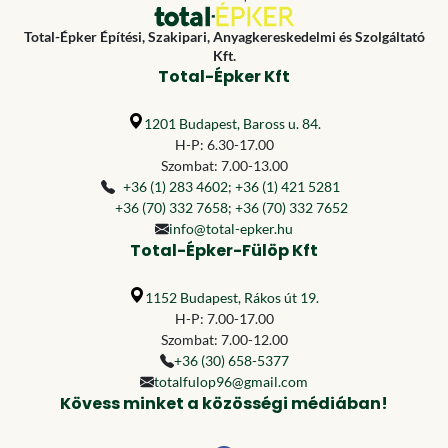
Total-Épker Építési, Szakipari, Anyagkereskedelmi és Szolgáltató
Kft.
Total-Épker Kft
1201 Budapest, Baross u. 84.
H-P: 6.30-17.00
Szombat: 7.00-13.00
+36 (1) 283 4602
;
+36 (1) 421 5281
+36 (70) 332 7658
;
+36 (70) 332 7652
info@total-epker.hu
Total-Épker-Fülöp Kft
1152 Budapest, Rákos út 19.
H-P: 7.00-17.00
Szombat: 7.00-12.00
+36 (30) 658-5377
totalfulop96@gmail.com
Kövess minket a közösségi médiában!