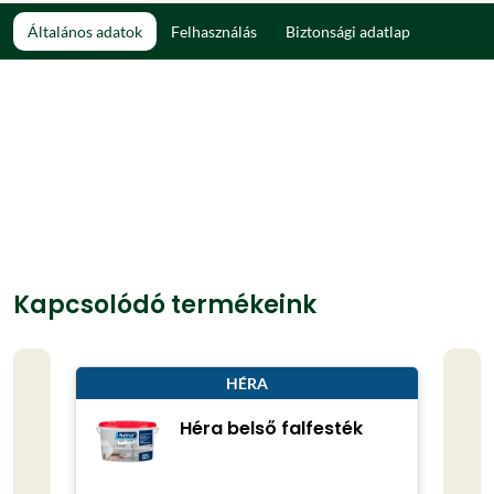
Általános adatok
Felhasználás
Biztonsági adatlap
Kapcsolódó termékeink
HÉRA
Héra belső falfesték