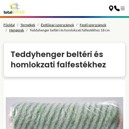
Főoldal
Termékek
Építőipari szerszámok
Festő szerszámok
Hengerek
Teddyhenger beltéri és homlokzati falfestékhez 18 cm
Teddyhenger beltéri és
homlokzati falfestékhez