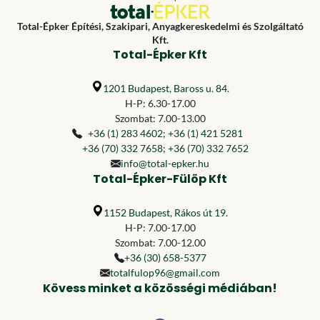
Total-Épker Építési, Szakipari, Anyagkereskedelmi és Szolgáltató
Kft.
Total-Épker Kft
1201 Budapest, Baross u. 84.
H-P: 6.30-17.00
Szombat: 7.00-13.00
+36 (1) 283 4602
;
+36 (1) 421 5281
+36 (70) 332 7658
;
+36 (70) 332 7652
info@total-epker.hu
Total-Épker-Fülöp Kft
1152 Budapest, Rákos út 19.
H-P: 7.00-17.00
Szombat: 7.00-12.00
+36 (30) 658-5377
totalfulop96@gmail.com
Kövess minket a közösségi médiában!