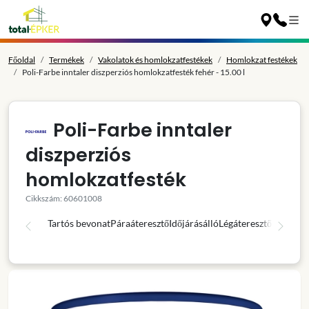
Főoldal
Termékek
Vakolatok és homlokzatfestékek
Homlokzat festékek
Poli-Farbe inntaler diszperziós homlokzatfesték fehér - 15.00 l
Poli-Farbe inntaler
diszperziós
homlokzatfesték
Cikkszám: 60601008
Tartós bevonat
Páraáteresztő
Időjárásálló
Légáteresztő