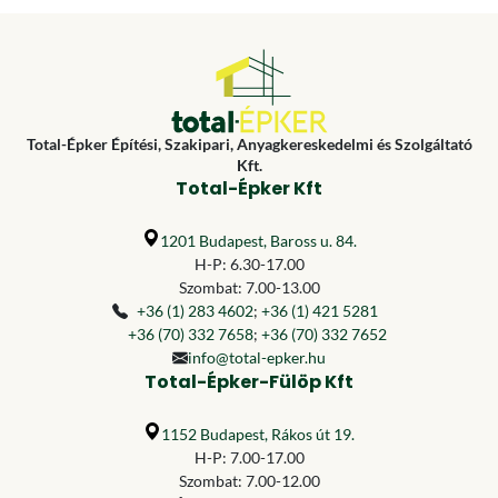
Total-Épker Építési, Szakipari, Anyagkereskedelmi és Szolgáltató
Kft.
Total-Épker Kft
1201 Budapest, Baross u. 84.
H-P: 6.30-17.00
Szombat: 7.00-13.00
+36 (1) 283 4602
;
+36 (1) 421 5281
+36 (70) 332 7658
;
+36 (70) 332 7652
info@total-epker.hu
Total-Épker-Fülöp Kft
1152 Budapest, Rákos út 19.
H-P: 7.00-17.00
Szombat: 7.00-12.00