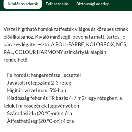
Általános adatok
Felhasználás
Biztonsági adatlap
Vízzel hígítható homlokzatfesték világos és közepes színek
előállításához. Kiváló minőségű, bevonata matt, tartós, jó
pára- és légáteresztő. A POLI-FARBE, KOLORBOX, NCS,
RAL, COLOUR HARMONY színkártyák alapján
rendelhető.
Felhordás: hengerezéssel, ecsettel
Javasolt rétegszám: 2-3 réteg
Hígítás: vízzel max. 5%-ban
Kiadósság fehér és TR bázis: 4-7 m2/l egy rétegben, a
felület minőségének függvényében
Száradási idő (20 °C-on): 4 óra
Átfesthetőség (20 °C-on): 4 óra