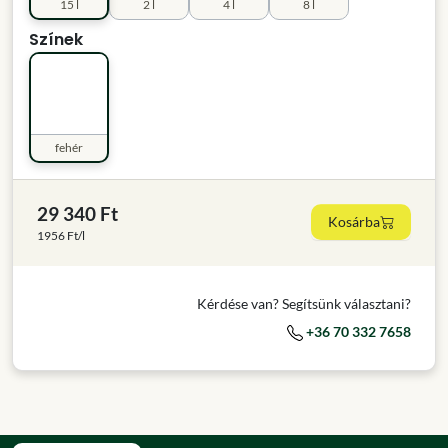
15 l
2 l
4 l
8 l
Színek
fehér
29 340 Ft
Kosárba
1956 Ft/l
Kérdése van? Segítsünk választani?
+36 70 332 7658