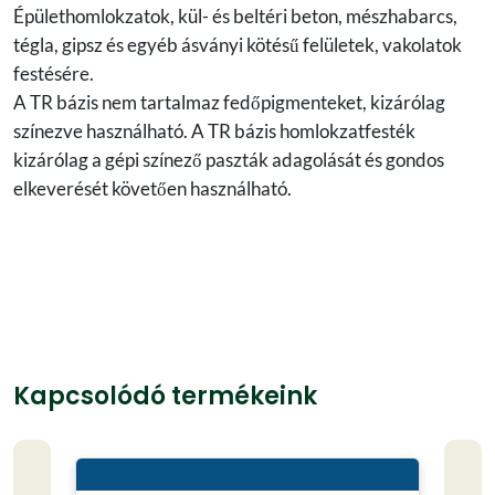
Épülethomlokzatok, kül- és beltéri beton, mészhabarcs,
tégla, gipsz és egyéb ásványi kötésű felületek, vakolatok
festésére.
A TR bázis nem tartalmaz fedőpigmenteket, kizárólag
színezve használható. A TR bázis homlokzatfesték
kizárólag a gépi színező paszták adagolását és gondos
elkeverését követően használható.
Kapcsolódó termékeink