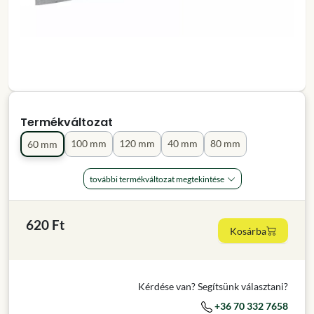
Termékváltozat
100 mm
120 mm
40 mm
80 mm
60 mm
további termékváltozat megtekintése
620 Ft
Kosárba
Kérdése van? Segítsünk választani?
+36 70 332 7658