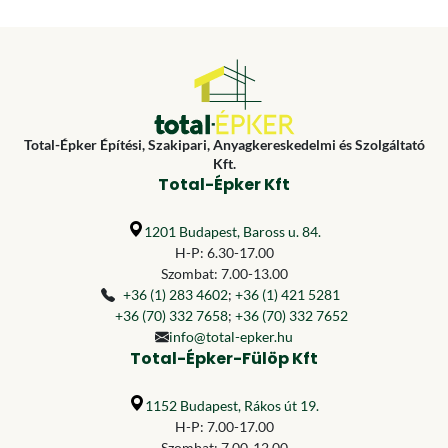
Total-Épker Építési, Szakipari, Anyagkereskedelmi és Szolgáltató
Kft.
Total-Épker Kft
1201 Budapest, Baross u. 84.
H-P: 6.30-17.00
Szombat: 7.00-13.00
+36 (1) 283 4602
;
+36 (1) 421 5281
+36 (70) 332 7658
;
+36 (70) 332 7652
info@total-epker.hu
Total-Épker-Fülöp Kft
1152 Budapest, Rákos út 19.
H-P: 7.00-17.00
Szombat: 7.00-12.00