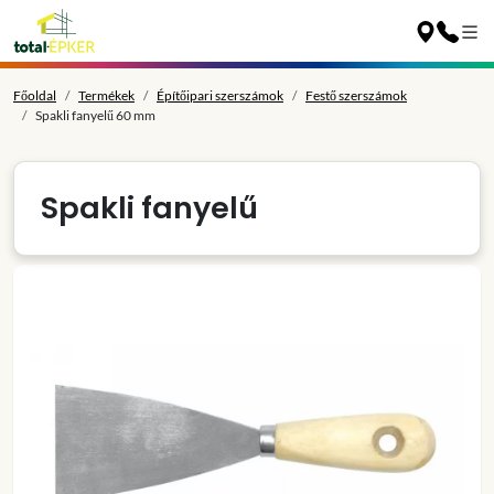
Főoldal
Termékek
Építőipari szerszámok
Festő szerszámok
Spakli fanyelű 60 mm
Spakli fanyelű