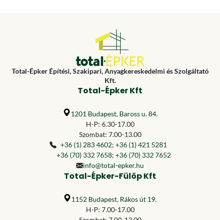
Total-Épker Építési, Szakipari, Anyagkereskedelmi és Szolgáltató
Kft.
Total-Épker Kft
1201 Budapest, Baross u. 84.
H-P: 6.30-17.00
Szombat: 7.00-13.00
+36 (1) 283 4602
;
+36 (1) 421 5281
+36 (70) 332 7658
;
+36 (70) 332 7652
info@total-epker.hu
Total-Épker-Fülöp Kft
1152 Budapest, Rákos út 19.
H-P: 7.00-17.00
Szombat: 7.00-12.00