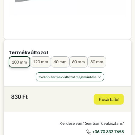
Termékváltozat
120 mm
40 mm
60 mm
80 mm
100 mm
további termékváltozat megtekintése
830 Ft
Kosárba
Kérdése van? Segítsünk választani?
+36 70 332 7658