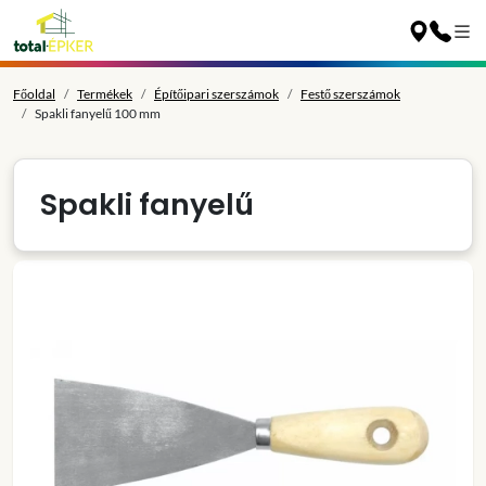
Főoldal
Termékek
Építőipari szerszámok
Festő szerszámok
Spakli fanyelű 100 mm
Spakli fanyelű