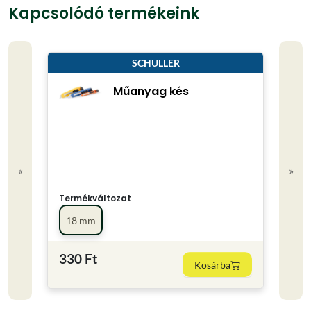
Kapcsolódó termékeink
SCHULLER
Műanyag kés
«
»
Termékváltozat
Term
18 mm
40x
330 Ft
1 99
Kosárba