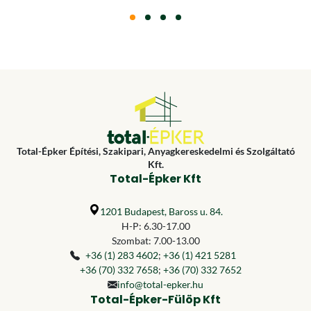
Total-Épker Építési, Szakipari, Anyagkereskedelmi és Szolgáltató
Kft.
Total-Épker Kft
1201 Budapest, Baross u. 84.
H-P: 6.30-17.00
Szombat: 7.00-13.00
+36 (1) 283 4602
;
+36 (1) 421 5281
+36 (70) 332 7658
;
+36 (70) 332 7652
info@total-epker.hu
Total-Épker-Fülöp Kft