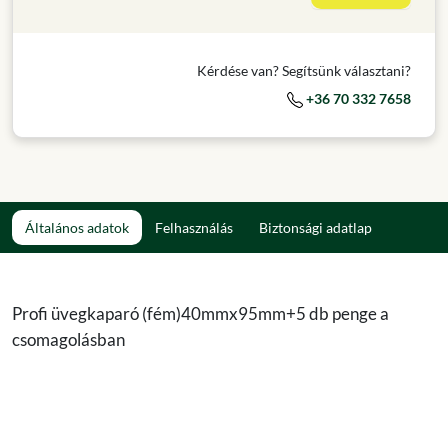
Kérdése van? Segítsünk választani?
+36 70 332 7658
Általános adatok
Felhasználás
Biztonsági adatlap
Profi üvegkaparó (fém)40mmx95mm+5 db penge a
csomagolásban