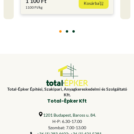
1 100 Ft
1 02
Kosárba
1100 Ft/kg
1020 F
Total-Épker Építési, Szakipari, Anyagkereskedelmi és Szolgáltató
Kft.
Total-Épker Kft
1201 Budapest, Baross u. 84.
H-P: 6.30-17.00
Szombat: 7.00-13.00
+36 (1) 283 4602
;
+36 (1) 421 5281