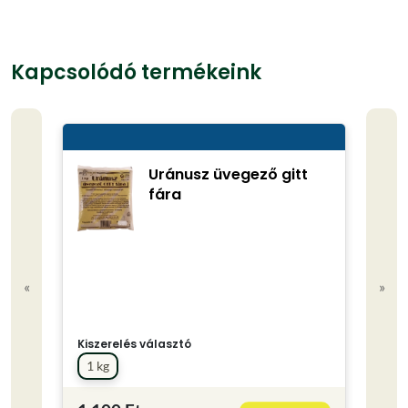
Kapcsolódó termékeink
Uránusz üvegező gitt
fára
«
»
Kiszerelés választó
Kisze
1 kg
1 kg