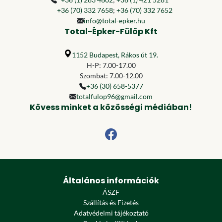
+36 (70) 332 7658
;
+36 (70) 332 7652
info@total-epker.hu
Total-Épker-Fülöp Kft
1152 Budapest, Rákos út 19.
H-P: 7.00-17.00
Szombat: 7.00-12.00
+36 (30) 658-5377
totalfulop96@gmail.com
Kövess minket a közösségi médiában!
Általános információk
ÁSZF
Szállítás és Fizetés
Adatvédelmi tájékoztató