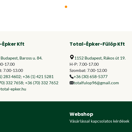
-Épker Kft
Total-Épker-Fülöp Kft
Budapest, Baross u. 84.
1152 Budapest, Rákos út 19.
30-17.00
H-P: 7.00-17.00
: 7.00-13.00
Szombat: 7.00-12.00
1) 283 4602
;
+36 (1) 421 5281
+36 (30) 658-5377
70) 332 7658
;
+36 (70) 332 7652
totalfulop96@gmail.com
total-epker.hu
Webshop
Vásárlással kapcsolatos kérdések