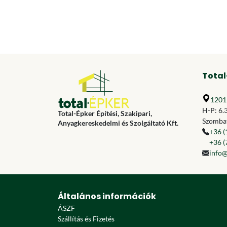
Total
1201 
H-P: 6.
Total-Épker Építési, Szakipari,
Szombat
Anyagkereskedelmi és Szolgáltató Kft.
+36 (
+36 (
info@
Általános információk
ÁSZF
Szállítás és Fizetés