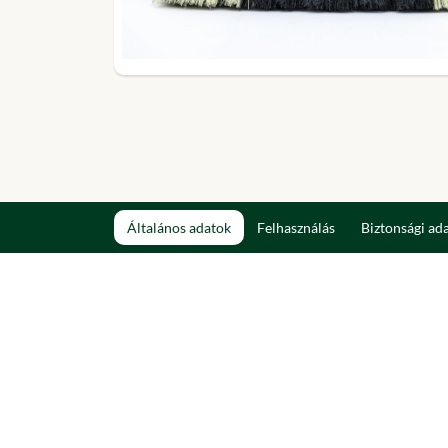
Általános adatok
Felhasználás
Biztonsági ad