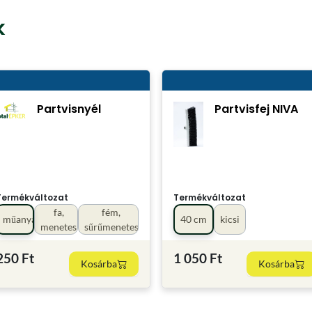
k
Partvisnyél
Partvisfej NIVA
Termékváltozat
Termékváltozat
fa,
fém,
műanyag
40 cm
kicsi
menetes
sűrűmenetes
250 Ft
1 050 Ft
Kosárba
Kosárba