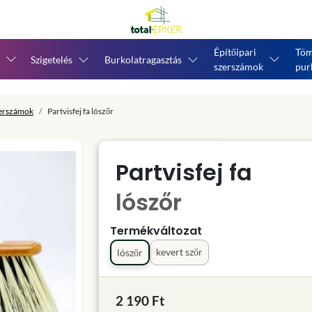
Építőipari
Töm
Szigetelés
Burkolatragasztás
szerszámok
pur
zerszámok
Partvisfej fa lószőr
Partvisfej fa
lószőr
Termékváltozat
kevert szőr
lószőr
2 190 Ft