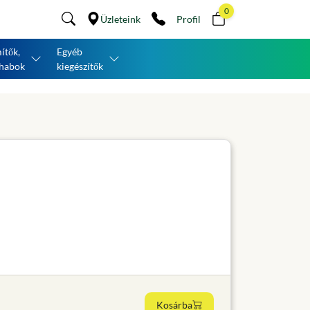
0
Üzleteink
Profil
ítők,
Egyéb
habok
kiegészítők
Kosárba