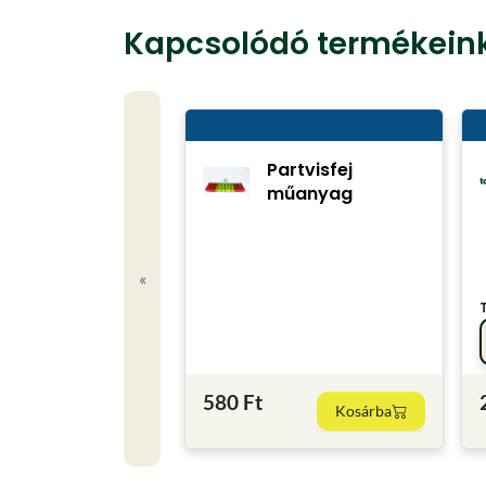
Kapcsolódó termékein
Partvisfej
műanyag
«
580 Ft
Kosárba