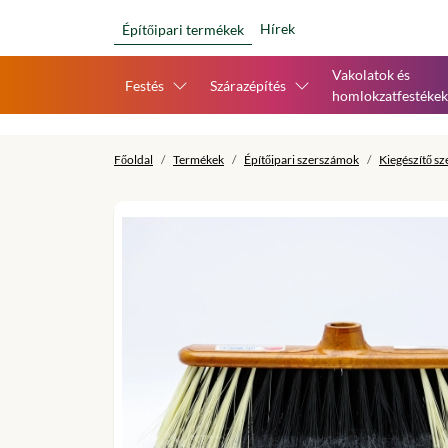
Hírek
Építőipari termékek
Vakolatok és
Festés
Szárazépítés
homlokzatfestékek
Főoldal
Termékek
Építőipari szerszámok
Kiegészítő s