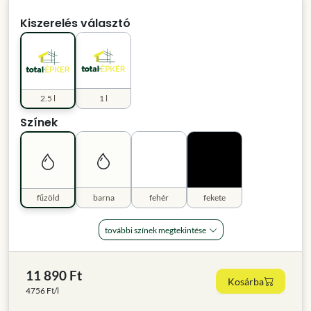
Kiszerelés választó
2.5 l
1 l
Színek
fűzöld
barna
fehér
fekete
további színek megtekintése
11 890 Ft
Kosárba
4756 Ft/l