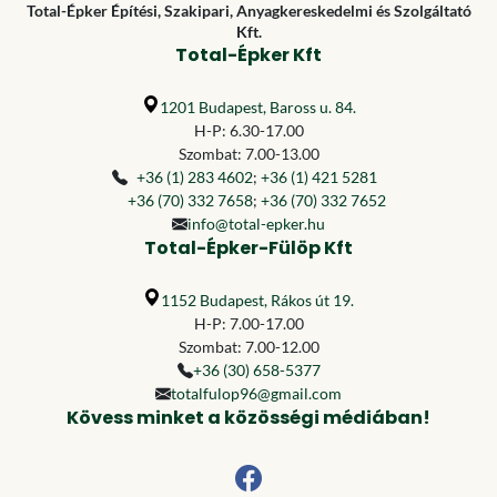
Total-Épker Építési, Szakipari, Anyagkereskedelmi és Szolgáltató
Kft.
Total-Épker Kft
1201 Budapest, Baross u. 84.
H-P: 6.30-17.00
Szombat: 7.00-13.00
+36 (1) 283 4602
;
+36 (1) 421 5281
+36 (70) 332 7658
;
+36 (70) 332 7652
info@total-epker.hu
Total-Épker-Fülöp Kft
1152 Budapest, Rákos út 19.
H-P: 7.00-17.00
Szombat: 7.00-12.00
+36 (30) 658-5377
totalfulop96@gmail.com
Kövess minket a közösségi médiában!