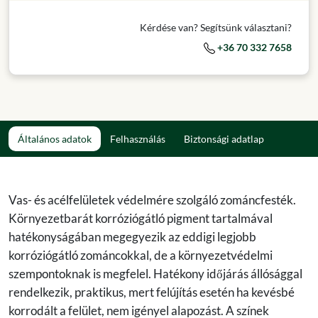
Kérdése van? Segítsünk választani?
+36 70 332 7658
Általános adatok
Felhasználás
Biztonsági adatlap
Vas- és acélfelületek védelmére szolgáló zománcfesték.
Környezetbarát korróziógátló pigment tartalmával
hatékonyságában megegyezik az eddigi legjobb
korróziógátló zománcokkal, de a környezetvédelmi
szempontoknak is megfelel. Hatékony időjárás állósággal
rendelkezik, praktikus, mert felújítás esetén ha kevésbé
korrodált a felület, nem igényel alapozást. A színek