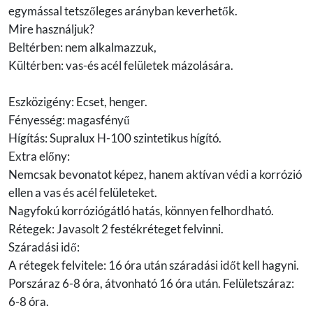
egymással tetszőleges arányban keverhetők.
Mire használjuk?
Beltérben: nem alkalmazzuk,
Kültérben: vas-és acél felületek mázolására.
Eszközigény: Ecset, henger.
Fényesség: magasfényű
Hígítás: Supralux H-100 szintetikus hígító.
Extra előny:
Nemcsak bevonatot képez, hanem aktívan védi a korrózió
ellen a vas és acél felületeket.
Nagyfokú korróziógátló hatás, könnyen felhordható.
Rétegek: Javasolt 2 festékréteget felvinni.
Száradási idő:
A rétegek felvitele: 16 óra után száradási időt kell hagyni.
Porszáraz 6-8 óra, átvonható 16 óra után. Felületszáraz:
6-8 óra.