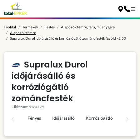
Főoldal
Termékek
Festés
Alapozók fémre, fára, műanyagra
Alapozók fémre
Supralux Durol időjárásálló és korróziógátló zománcfesték fűzöld - 2.50 l
Supralux Durol
időjárásálló és
korróziógátló
zománcfesték
Cikkszám: 5164179
Fényes
Időjárásálló
Korróziógátló