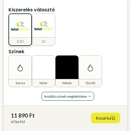
Kiszerelés választó
2.5 l
1 l
Színek
barna
fehér
fekete
fűzöld
további színek megtekintése
11 890 Ft
Kosárba
4756 Ft/l