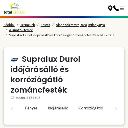
Főoldal
Termékek
Festés
Alapozók fémre, fára, műanyagra
Alapozók fémre
Supralux Durol időjárásálló és korróziógátló zománcfesték zöld - 2.50 l
Supralux Durol
időjárásálló és
korróziógátló
zománcfesték
Cikkszám: 5164196
Fényes
Időjárásálló
Korróziógátló