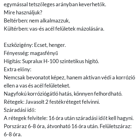
egymással tetszőleges arányban keverhetők.
Mire használjuk?
Beltérben: nem alkalmazzuk,
Kültérben: vas-és acél felületek mázolására.
Eszközigény: Ecset, henger.
Fényesség: magasfényű
Hígítás: Supralux H-100 szintetikus hígító.
Extra előny:
Nemcsak bevonatot képez, hanem aktívan védi a korrózió
ellen a vas és acél felületeket.
Nagyfokú korróziógátló hatás, könnyen felhordható.
Rétegek: Javasolt 2 festékréteget felvinni.
Száradási idő:
A rétegek felvitele: 16 óra után száradási időt kell hagyni.
Porszáraz 6-8 óra, átvonható 16 óra után. Felületszáraz:
6-8 óra.