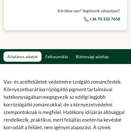
Kérdése van? Segítsünk választani?
+36 70 332 7658
Általános adatok
Felhasználás
Biztonsági adatlap
Vas- és acélfelületek védelmére szolgáló zománcfesték.
Környezetbarát korróziógátló pigment tartalmával
hatékonyságában megegyezik az eddigi legjobb
korróziógátló zománcokkal, de a környezetvédelmi
szempontoknak is megfelel. Hatékony időjárás állósággal
rendelkezik, praktikus, mert felújítás esetén ha kevésbé
korrodált a felület, nem igényel alapozást. A színek