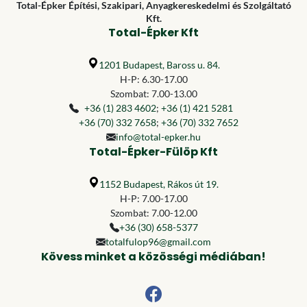
Total-Épker Építési, Szakipari, Anyagkereskedelmi és Szolgáltató
Kft.
Total-Épker Kft
1201 Budapest, Baross u. 84.
H-P: 6.30-17.00
Szombat: 7.00-13.00
+36 (1) 283 4602
;
+36 (1) 421 5281
+36 (70) 332 7658
;
+36 (70) 332 7652
info@total-epker.hu
Total-Épker-Fülöp Kft
1152 Budapest, Rákos út 19.
H-P: 7.00-17.00
Szombat: 7.00-12.00
+36 (30) 658-5377
totalfulop96@gmail.com
Kövess minket a közösségi médiában!