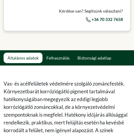
Kérdése van? Segítsünk választani?
+36 70 332 7658
Általános adatok
Felhasználás
Biztonsági adatlap
Vas- és acélfelületek védelmére szolgáló zománcfesték.
Környezetbarát korróziógátló pigment tartalmával
hatékonyságában megegyezik az eddigi legjobb
korróziógátló zománcokkal, de a környezetvédelmi
szempontoknak is megfelel. Hatékony időjárás állósággal
rendelkezik, praktikus, mert felújítás esetén ha kevésbé
korrodált a felület, nem igényel alapozást. A színek