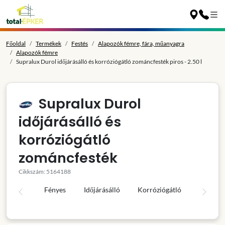
Főoldal
Termékek
Festés
Alapozók fémre, fára, műanyagra
Alapozók fémre
Supralux Durol időjárásálló és korróziógátló zománcfesték piros - 2.50 l
Supralux Durol
időjárásálló és
korróziógátló
zománcfesték
Cikkszám: 5164188
Fényes
Időjárásálló
Korróziógátló