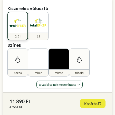
Kiszerelés választó
2.5 l
1 l
Színek
barna
fehér
fekete
fűzöld
további színek megtekintése
11 890 Ft
Kosárba
4756 Ft/l