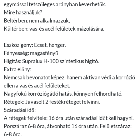
egymással tetszőleges arányban keverhetők.
Mire használjuk?
Beltérben: nem alkalmazzuk,
Kültérben: vas-és acél felületek mázolására.
Eszközigény: Ecset, henger.
Fényesség: magasfényű
Hígítás: Supralux H-100 szintetikus hígító.
Extra előny:
Nemcsak bevonatot képez, hanem aktívan védi a korrózió
ellen a vas és acél felületeket.
Nagyfokú korróziógátló hatás, könnyen felhordható.
Rétegek: Javasolt 2 festékréteget felvinni.
Száradási idő:
A rétegek felvitele: 16 óra után száradási időt kell hagyni.
Porszáraz 6-8 óra, átvonható 16 óra után. Felületszáraz:
6-8 óra.