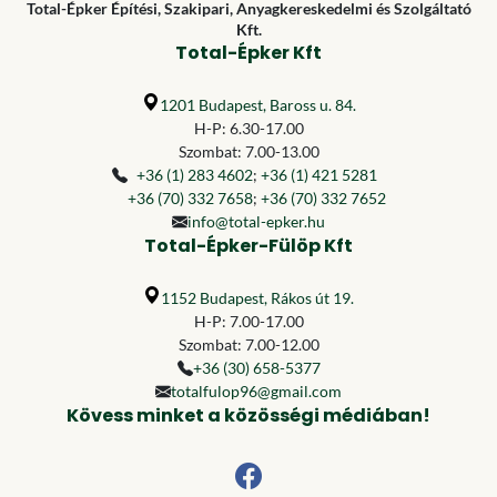
Total-Épker Építési, Szakipari, Anyagkereskedelmi és Szolgáltató
Kft.
Total-Épker Kft
1201 Budapest, Baross u. 84.
H-P: 6.30-17.00
Szombat: 7.00-13.00
+36 (1) 283 4602
;
+36 (1) 421 5281
+36 (70) 332 7658
;
+36 (70) 332 7652
info@total-epker.hu
Total-Épker-Fülöp Kft
1152 Budapest, Rákos út 19.
H-P: 7.00-17.00
Szombat: 7.00-12.00
+36 (30) 658-5377
totalfulop96@gmail.com
Kövess minket a közösségi médiában!