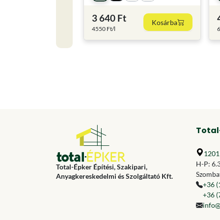
3 640 Ft
Kosárba
4550 Ft/l
6
Total
1201 
H-P: 6.
Total-Épker Építési, Szakipari,
Szombat
Anyagkereskedelmi és Szolgáltató Kft.
+36 (
+36 (
info@