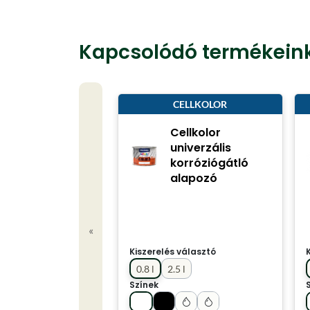
Kapcsolódó termékein
CELLKOLOR
Cellkolor
univerzális
korróziógátló
alapozó
«
Kiszerelés választó
0.8 l
2.5 l
Színek