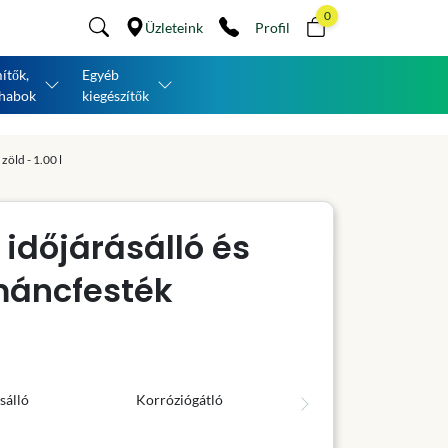
0
Üzleteink
Profil
ítők,
Egyéb
habok
kiegészítők
zöld - 1.00 l
 időjárásálló és
máncfesték
sálló
Korróziógátló