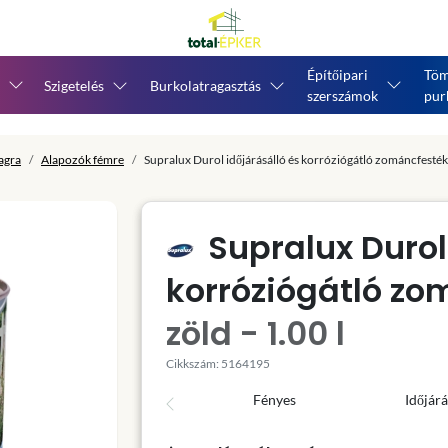
Építőipari
Töm
Szigetelés
Burkolatragasztás
szerszámok
pur
agra
Alapozók fémre
Supralux Durol időjárásálló és korróziógátló zománcfesték 
Supralux Durol
korróziógátló zo
zöld - 1.00 l
Cikkszám: 5164195
Fényes
Időjárá