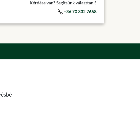
Kérdése van? Segítsünk választani?
+36 70 332 7658
evésbé