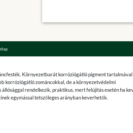
atlap
áncfesték. Környezetbarát korróziógátló pigment tartalmával
bb korróziógátló zománcokkal, de a környezetvédelmi
állósággal rendelkezik, praktikus, mert felújítás esetén ha k
 színek egymással tetszőleges arányban keverhetők.