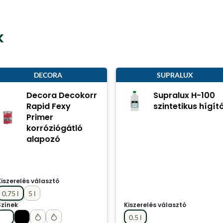
k
DECORA
SUPRALUX
Decora Decokorr
Supralux H-100
Rapid Fexy
szintetikus hígít
Primer
korróziógátló
alapozó
Kiszerelés választó
0.75 l
5 l
Színek
Kiszerelés választó
0.5 l