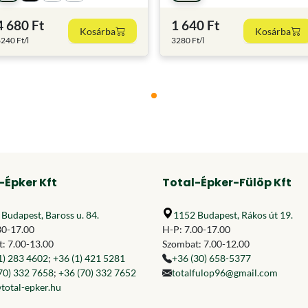
4 680 Ft
1 640 Ft
Kosárba
Kosárba
240 Ft/l
3280 Ft/l
-Épker Kft
Total-Épker-Fülöp Kft
Budapest, Baross u. 84.
1152 Budapest, Rákos út 19.
30-17.00
H-P: 7.00-17.00
: 7.00-13.00
Szombat: 7.00-12.00
1) 283 4602
;
+36 (1) 421 5281
+36 (30) 658-5377
70) 332 7658
;
+36 (70) 332 7652
totalfulop96@gmail.com
total-epker.hu