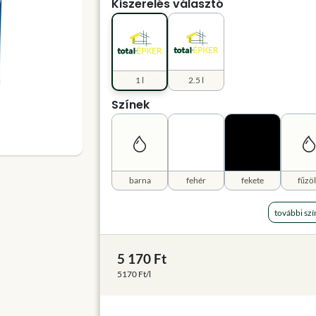
Kiszerelés választó
1 l
2.5 l
Színek
barna
fehér
fekete
fűzö
további szí
5 170 Ft
5170 Ft/l