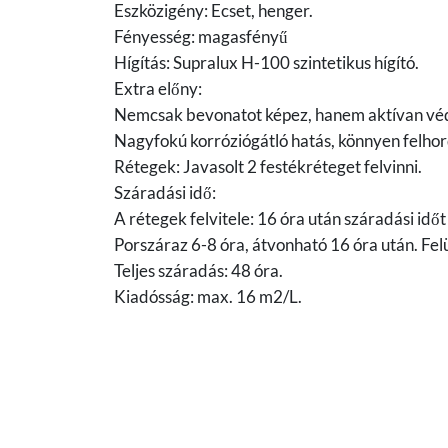
Eszközigény: Ecset, henger.
Fényesség: magasfényű
Hígítás: Supralux H-100 szintetikus hígító.
Extra előny:
Nemcsak bevonatot képez, hanem aktívan védi a
Nagyfokú korróziógátló hatás, könnyen felho
Rétegek: Javasolt 2 festékréteget felvinni.
Száradási idő:
A rétegek felvitele: 16 óra után száradási időt 
Porszáraz 6-8 óra, átvonható 16 óra után. Felü
Teljes száradás: 48 óra.
Kiadósság: max. 16 m2/L.