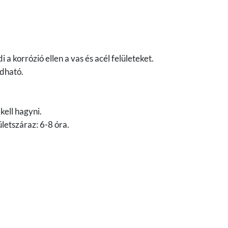
 korrózió ellen a vas és acél felületeket.
rdható.
kell hagyni.
letszáraz: 6-8 óra.