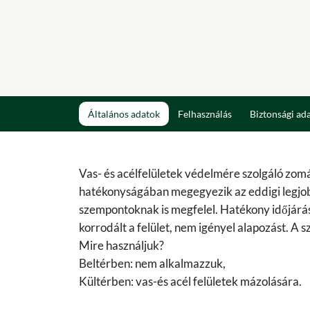
Általános adatok
Felhasználás
Biztonsági ad
Vas- és acélfelületek védelmére szolgáló zom
hatékonyságában megegyezik az eddigi legjo
szempontoknak is megfelel. Hatékony időjárás 
korrodált a felület, nem igényel alapozást. A
Mire használjuk?
Beltérben: nem alkalmazzuk,
Kültérben: vas-és acél felületek mázolására.