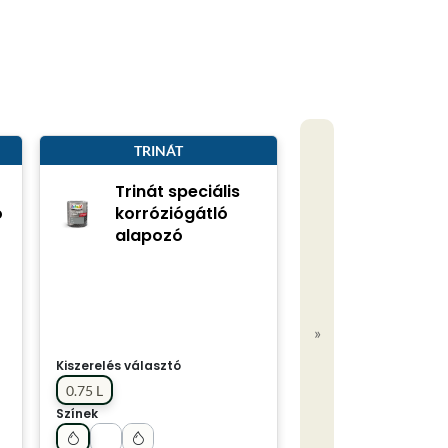
TRINÁT
Trinát speciális
ó
korróziógátló
alapozó
»
Kiszerelés választó
0.75 L
Színek