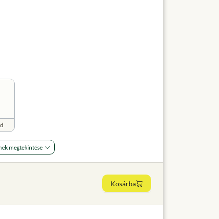
ld
nek megtekintése
Kosárba