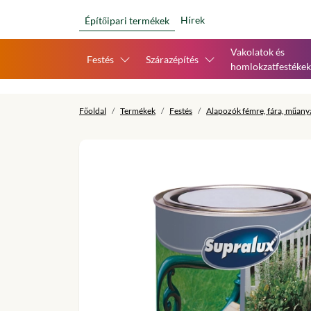
Hírek
Építőipari termékek
Vakolatok és
Festés
Szárazépítés
homlokzatfestékek
Főoldal
Termékek
Festés
Alapozók fémre, fára, műany