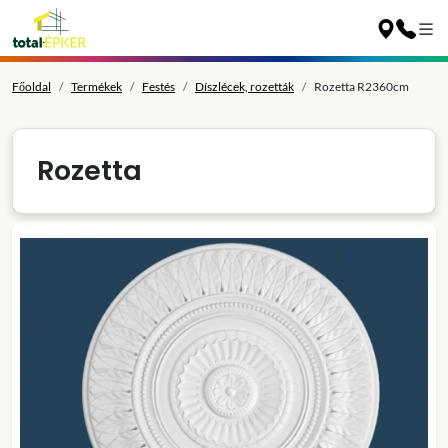
Főoldal
Termékek
Festés
Díszlécek, rozetták
Rozetta R2360cm
Rozetta