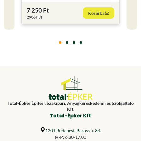
7 250 Ft
8 62
Kosárba
2900 Ft/l
3448 F
Total-Épker Építési, Szakipari, Anyagkereskedelmi és Szolgáltató
Kft.
Total-Épker Kft
1201 Budapest, Baross u. 84.
H-P: 6.30-17.00