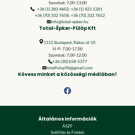
Szombat: 7.00-13.00
+36 (1) 283 4602
;
+36 (1) 421 5281
+36 (70) 332 7658
;
+36 (70) 332 7652
info@total-epker.hu
Total-Épker-Fülöp Kft
1152 Budapest, Rákos út 19.
H-P: 7.00-17.00
Szombat: 7.00-12.00
+36 (30) 658-5377
totalfulop96@gmail.com
Kövess minket a közösségi médiában!
Általános információk
ÁSZF
Szállítás és Fizetés