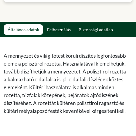
Általános adatok
Felhasználás
Biztonsági adatlap
A mennyezet és világítótest körüli díszítés legfontosabb
eleme a polisztirol rozetta. Használatával kiemelhetjük,
tovább díszíthetjük a mennyezetet. A polisztirol rozetta
alkalmazható oldalfalra is, pl. oldalfali díszlécek köztes
elemeként. Kültéri használatra is alkalmas minden
rozetta, tűzfalak közepének, bejáratok ajtódíszének
díszítéséhez. A rozettát kültéren polisztirol ragasztó és
kültéri mélyalapozó festék keverékével kérgesíteni kell.