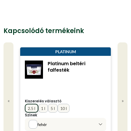
Kapcsolódó termékeink
PLATINUM
Platinum beltéri
falfesték
«
»
Kiszerelés választó
Kisze
2.5 l
1 l
5 l
10 l
2.5 
Színek
Színe
fehér