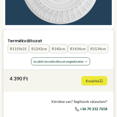
Termékváltozat
R1159x31
R1243cm
R140cm
R1434cm
R1534cm
további termékváltozat megtekintése
4 390 Ft
Kosárba
Kérdése van? Segítsünk választani?
+36 70 332 7658