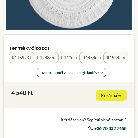
Termékváltozat
R1159x31
R1243cm
R140cm
R1434cm
R1534cm
további termékváltozat megtekintése
4 540 Ft
Kosárba
Kérdése van? Segítsünk választani?
+36 70 332 7658