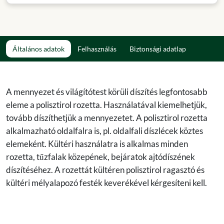
Általános adatok
Felhasználás
Biztonsági adatlap
A mennyezet és világítótest körüli díszítés legfontosabb
eleme a polisztirol rozetta. Használatával kiemelhetjük,
tovább díszíthetjük a mennyezetet. A polisztirol rozetta
alkalmazható oldalfalra is, pl. oldalfali díszlécek köztes
elemeként. Kültéri használatra is alkalmas minden
rozetta, tűzfalak közepének, bejáratok ajtódíszének
díszítéséhez. A rozettát kültéren polisztirol ragasztó és
kültéri mélyalapozó festék keverékével kérgesíteni kell.