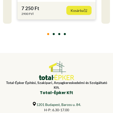
7 250 Ft
8 62
Kosárba
2900 Ft/l
3448 F
Total-Épker Építési, Szakipari, Anyagkereskedelmi és Szolgáltató
Kft.
Total-Épker Kft
1201 Budapest, Baross u. 84.
H-P: 6.30-17.00