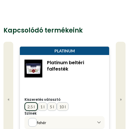
Kapcsolódó termékeink
PLATINUM
Platinum beltéri
falfesték
«
»
Kiszerelés választó
Kisze
2.5 l
1 l
5 l
10 l
2.5 
Színek
Színe
fehér