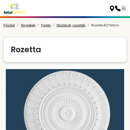
Főoldal
Termékek
Festés
Díszlécek, rozetták
Rozetta R2760cm
Rozetta