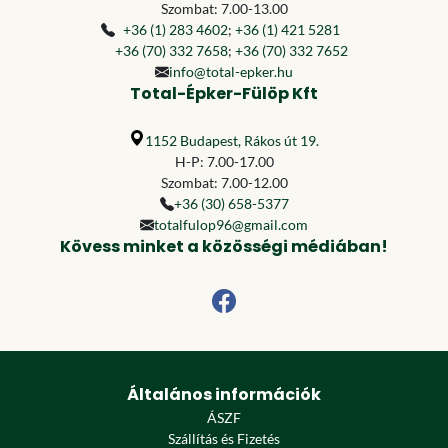
Szombat: 7.00-13.00
+36 (1) 283 4602
;
+36 (1) 421 5281
+36 (70) 332 7658
;
+36 (70) 332 7652
info@total-epker.hu
Total-Épker-Fülöp Kft
1152 Budapest, Rákos út 19.
H-P: 7.00-17.00
Szombat: 7.00-12.00
+36 (30) 658-5377
totalfulop96@gmail.com
Kövess minket a közösségi médiában!
Általános információk
ÁSZF
Szállítás és Fizetés