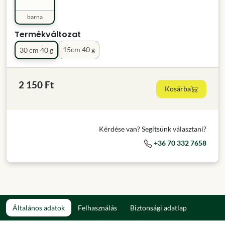
barna
Termékváltozat
15cm 40 g
30 cm 40 g
2 150 Ft
Kosárba
Kérdése van? Segítsünk választani?
+36 70 332 7658
Általános adatok
Felhasználás
Biztonsági adatlap