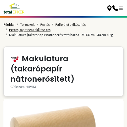
Főoldal
Termékek
Festés
Falfelület előkészítés
Festés, tapétázás előkészítés
Makulatura (takarópapír nátronerősített) barna - 50.00 fm - 30 cm 40 g
Makulatura
(takarópapír
nátronerősített)
Cikkszám: 45953