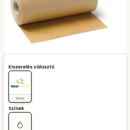
Kiszerelés választó
50 fm
Színek