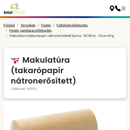
Főoldal
Termékek
Festés
Falfelület előkészítés
Festés, tapétázás előkészítés
Makulatúra (takarópapír nátronerősített) barna - 50.00 m - 15cm 40 g
Makulatúra
(takarópapír
nátronerősített)
Cikkszám: 45951