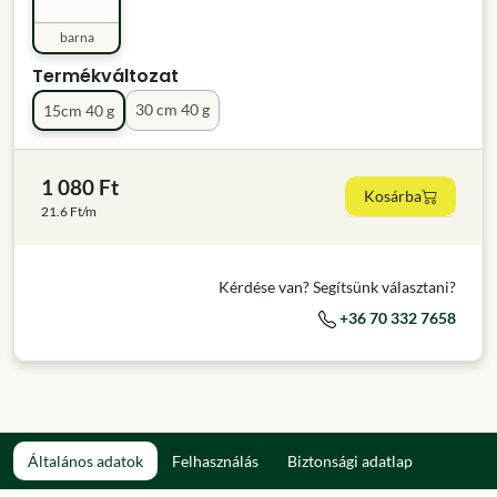
barna
Termékváltozat
30 cm 40 g
15cm 40 g
1 080 Ft
Kosárba
21.6 Ft/m
Kérdése van? Segítsünk választani?
+36 70 332 7658
Általános adatok
Felhasználás
Biztonsági adatlap