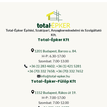
Total-Épker Építési, Szakipari, Anyagkereskedelmi és Szolgáltató
Kft.
Total-Épker Kft
1201 Budapest, Baross u. 84.
H-P: 6.30-17.00
Szombat: 7.00-13.00
+36 (1) 283 4602
;
+36 (1) 421 5281
+36 (70) 332 7658
;
+36 (70) 332 7652
info@total-epker.hu
Total-Épker-Fülöp Kft
1152 Budapest, Rákos út 19.
H-P: 7.00-17.00
Szombat: 7.00-12.00