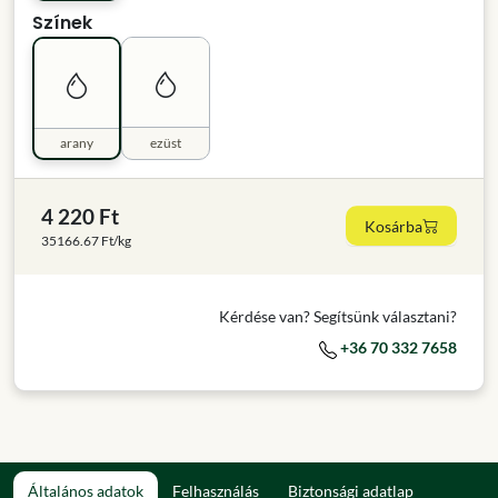
Színek
arany
ezüst
4 220 Ft
Kosárba
35166.67 Ft/kg
Kérdése van? Segítsünk választani?
+36 70 332 7658
Általános adatok
Felhasználás
Biztonsági adatlap