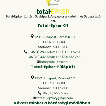
Total-Épker Építési, Szakipari, Anyagkereskedelmi és Szolgáltató
Kft.
Total-Épker Kft
1201 Budapest, Baross u. 84.
H-P: 6.30-17.00
Szombat: 7.00-13.00
+36 (1) 283 4602
;
+36 (1) 421 5281
+36 (70) 332 7658
;
+36 (70) 332 7652
info@total-epker.hu
Total-Épker-Fülöp Kft
1152 Budapest, Rákos út 19.
H-P: 7.00-17.00
Szombat: 7.00-12.00
+36 (30) 658-5377
totalfulop96@gmail.com
Kövess minket a közösségi médiában!