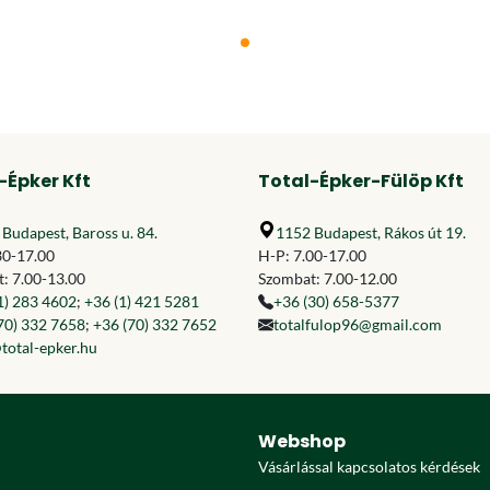
-Épker Kft
Total-Épker-Fülöp Kft
Budapest, Baross u. 84.
1152 Budapest, Rákos út 19.
30-17.00
H-P: 7.00-17.00
: 7.00-13.00
Szombat: 7.00-12.00
1) 283 4602
;
+36 (1) 421 5281
+36 (30) 658-5377
70) 332 7658
;
+36 (70) 332 7652
totalfulop96@gmail.com
total-epker.hu
Webshop
Vásárlással kapcsolatos kérdések