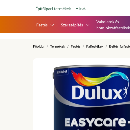
Hírek
Építőipari termékek
Vakolatok és
Festés
Szárazépítés
homlokzatfestékek
Főoldal
Termékek
Festés
Falfestékek
Beltéri falfes