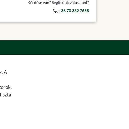
Kérdése van? Segítsünk választani?
+36 70 332 7658
k. A
torok,
tiszta