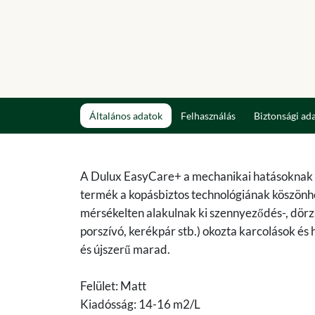
Általános adatok
Felhasználás
Biztonsági ad
A Dulux EasyCare+ a mechanikai hatásoknak kiv
termék a kopásbiztos technológiának köszönhe
mérsékelten alakulnak ki szennyeződés-, dörz
porszívó, kerékpár stb.) okozta karcolások és h
és újszerű marad.
Felület: Matt
Kiadósság: 14-16 m2/L