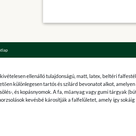
atlap
ételesen ellenálló tulajdonságú, matt, latex, beltéri falfesté
tően különlegesen tartós és szilárd bevonatot alkot, amelyen
sölés-, és kopásnyomok. A fa, műanyag vagy gumi tárgyak (bú
orzsolások kevésbé károsítják a falfelületet, amely így sokáig 