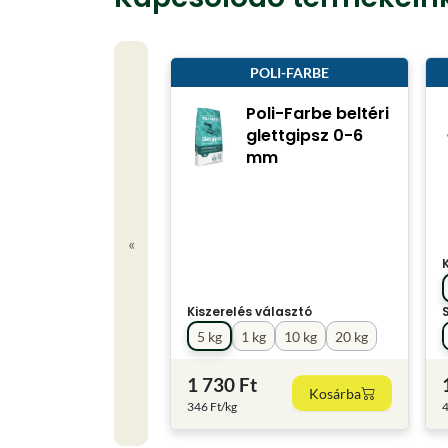
POLI-FARBE
Poli-Farbe beltéri
glettgipsz 0-6
mm
«
Kiszerelés választó
5 kg
1 kg
10 kg
20 kg
1 730 Ft
Kosárba
346 Ft/kg
4