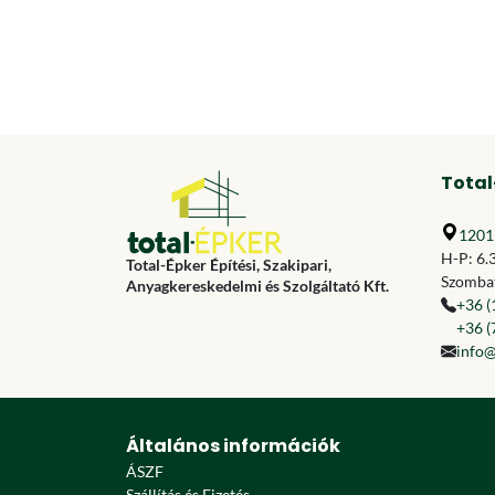
Total
1201 
H-P: 6.
Total-Épker Építési, Szakipari,
Szombat
Anyagkereskedelmi és Szolgáltató Kft.
+36 (
+36 (
info@
Általános információk
ÁSZF
Szállítás és Fizetés