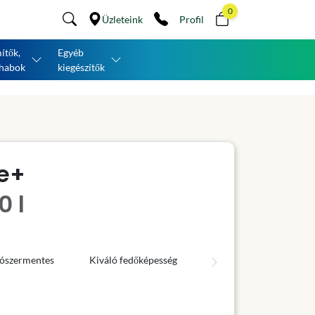
0
Üzleteink
Profil
ítők,
Egyéb
habok
kiegészítők
e+
0 l
ószermentes
Kiváló fedőképesség