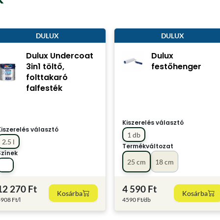
DULUX
DULUX
Dulux Undercoat
Dulux
3in1 töltő,
festőhenger
folttakaró
falfesték
Kiszerelés választó
Kiszerelés választó
1 db
2.5 l
Termékváltozat
Színek
25 cm
18 cm
12 270 Ft
4 590 Ft
Kosárba
Kosárba
908 Ft/l
4590 Ft/db