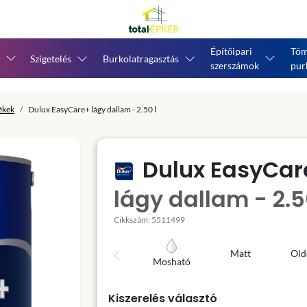
Építőipari
Töm
Szigetelés
Burkolatragasztás
szerszámok
pur
tékek
Dulux EasyCare+ lágy dallam - 2.50 l
Dulux EasyCar
lágy dallam - 2.5
Cikkszám: 5511499
Matt
Old
Mosható
Kiszerelés választó