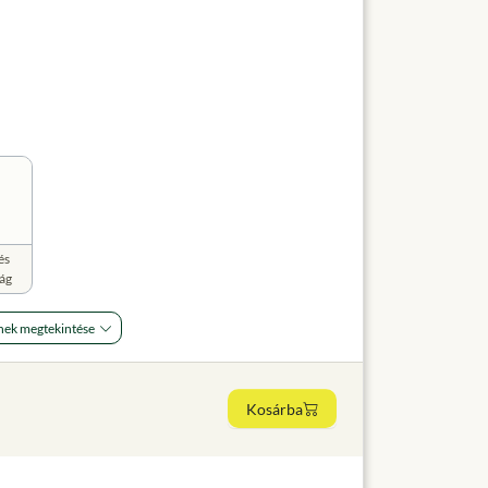
és
rág
nek megtekintése
Kosárba