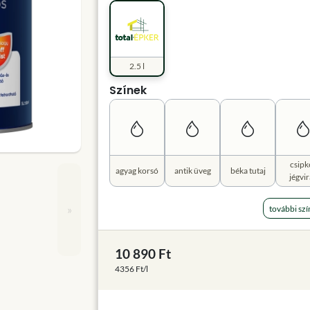
2.5 l
Színek
csipk
agyag korsó
antik üveg
béka tutaj
jégvi
»
további szí
10 890 Ft
4356 Ft/l