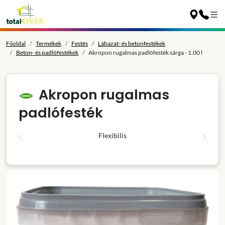
Főoldal
Termékek
Festés
Lábazat- és betonfestékek
Beton- és padlófestékek
Akropon rugalmas padlófesték sárga - 1.00 l
Akropon rugalmas
padlófesték
Flexibilis