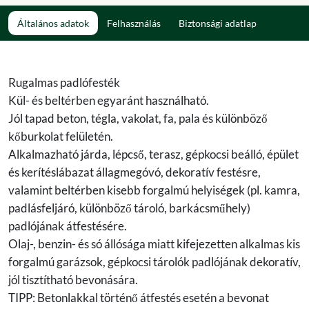
Általános adatok
Felhasználás
Biztonsági adatlap
Rugalmas padlófesték
Kül- és beltérben egyaránt használható.
Jól tapad beton, tégla, vakolat, fa, pala és különböző
kőburkolat felületén.
Alkalmazható járda, lépcső, terasz, gépkocsi beálló, épület
és kerítéslábazat állagmegóvó, dekoratív festésre,
valamint beltérben kisebb forgalmú helyiségek (pl. kamra,
padlásfeljáró, különböző tároló, barkácsműhely)
padlójának átfestésére.
Olaj-, benzin- és só állósága miatt kifejezetten alkalmas kis
forgalmú garázsok, gépkocsi tárolók padlójának dekoratív,
jól tisztítható bevonására.
TIPP: Betonlakkal történő átfestés esetén a bevonat