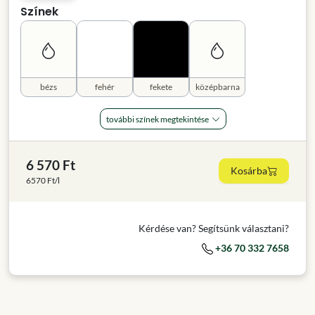
Színek
bézs
fehér
fekete
középbarna
további színek megtekintése
6 570 Ft
Kosárba
6570 Ft/l
Kérdése van? Segítsünk választani?
+36 70 332 7658