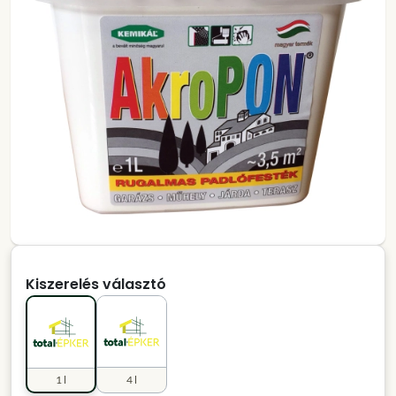
Kiszerelés választó
1 l
4 l