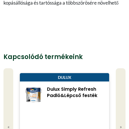
kopásállósága és tartóssága a többszörösére növelhető
Kapcsolódó termékeink
DULUX
Dulux Simply Refresh
Padló&Lépcső festék
«
»