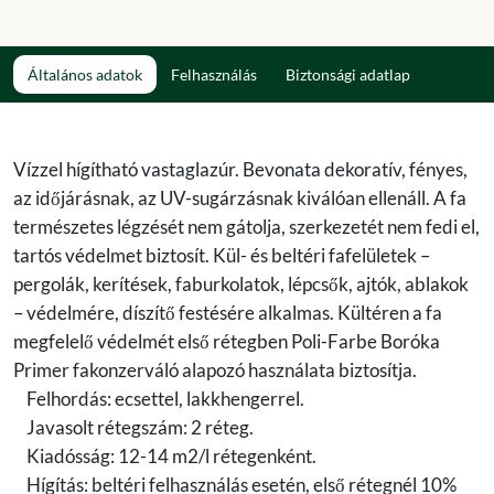
Általános adatok
Felhasználás
Biztonsági adatlap
Vízzel hígítható vastaglazúr. Bevonata dekoratív, fényes,
az időjárásnak, az UV-sugárzásnak kiválóan ellenáll. A fa
természetes légzését nem gátolja, szerkezetét nem fedi el,
tartós védelmet biztosít. Kül- és beltéri fafelületek –
pergolák, kerítések, faburkolatok, lépcsők, ajtók, ablakok
– védelmére, díszítő festésére alkalmas. Kültéren a fa
megfelelő védelmét első rétegben Poli-Farbe Boróka
Primer fakonzerváló alapozó használata biztosítja.
Felhordás: ecsettel, lakkhengerrel.
Javasolt rétegszám: 2 réteg.
Kiadósság: 12-14 m2/l rétegenként.
Hígítás: beltéri felhasználás esetén, első rétegnél 10%