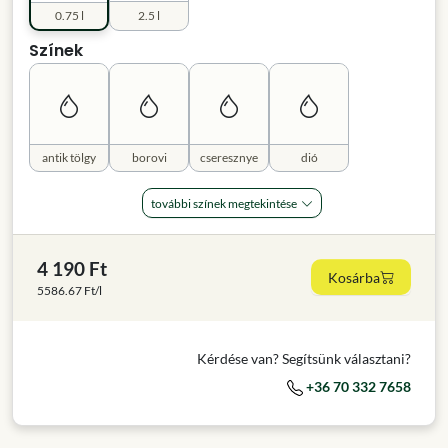
0.75 l
2.5 l
Színek
antik tölgy
borovi
cseresznye
dió
további színek megtekintése
4 190 Ft
Kosárba
5586.67 Ft/l
Kérdése van? Segítsünk választani?
+36 70 332 7658