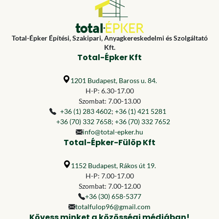
Total-Épker Építési, Szakipari, Anyagkereskedelmi és Szolgáltató
Kft.
Total-Épker Kft
1201 Budapest, Baross u. 84.
H-P: 6.30-17.00
Szombat: 7.00-13.00
+36 (1) 283 4602
;
+36 (1) 421 5281
+36 (70) 332 7658
;
+36 (70) 332 7652
info@total-epker.hu
Total-Épker-Fülöp Kft
1152 Budapest, Rákos út 19.
H-P: 7.00-17.00
Szombat: 7.00-12.00
+36 (30) 658-5377
totalfulop96@gmail.com
Kövess minket a közösségi médiában!