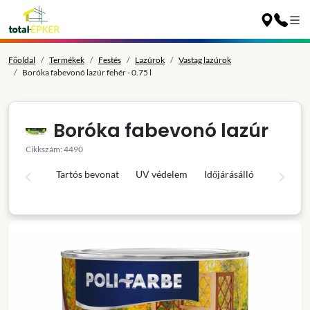
Főoldal
Termékek
Festés
Lazúrok
Vastag lazúrok
Boróka fabevonó lazúr fehér - 0.75 l
Boróka fabevonó lazúr
Cikkszám: 4490
Tartós bevonat
UV védelem
Időjárásálló